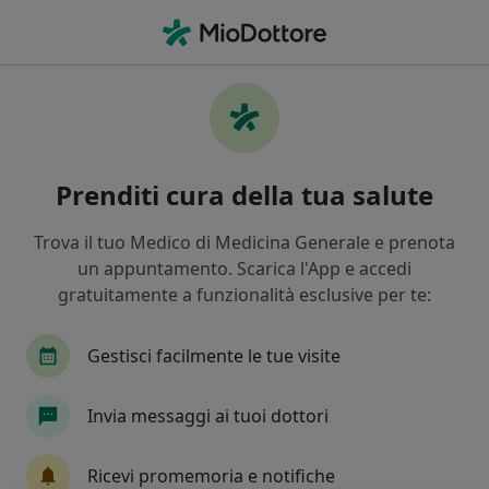
Men
Metrorragia • Bagheria, PA
Filters
• 1
Mappa
Specialisti in trattamento Metrorragia a
Prenditi cura della tua salute
Bagheria
In che modo ordiniamo i risultati
Trova il tuo Medico di Medicina Generale e prenota
un appuntamento. Scarica l'App e accedi
gratuitamente a funzionalità esclusive per te:
Che specializzazione stai cercando?
Ginecologo
Gestisci facilmente le tue visite
Invia messaggi ai tuoi dottori
Ricevi promemoria e notifiche