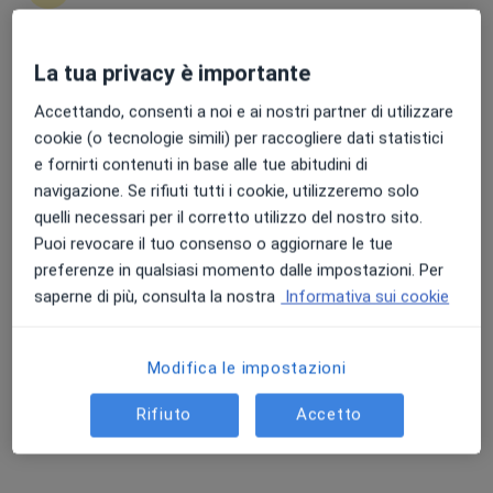
La tua privacy è importante
Punteggio medio: 4.7 e 4.8 su Apple e Play Store
Dr. Domenico Incandela
Accettando, consenti a noi e ai nostri partner di utilizzare
·
Altro
Ginecologo
cookie (o tecnologie simili) per raccogliere dati statistici
590 recensioni
e fornirti contenuti in base alle tue abitudini di
navigazione. Se rifiuti tutti i cookie, utilizzeremo solo
Indirizzo
Online
quelli necessari per il corretto utilizzo del nostro sito.
Puoi revocare il tuo consenso o aggiornare le tue
preferenze in qualsiasi momento dalle impostazioni. Per
Bagheria
•
Mappa
saperne di più, consulta la nostra
Informativa sui cookie
Visita ginecologica
da 150 €
Questo dottore non ha ancora attivato le prenotazioni online presso questo indirizzo.
Modifica le impostazioni
Chiedi di attivare le prenotazioni online
Rifiuto
Accetto