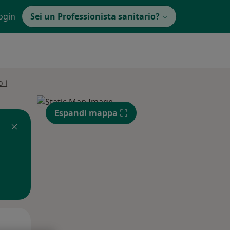
ogin
Sei un Professionista sanitario?
 i
Espandi mappa
Mar,
Mer,
Gio,