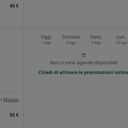
45 €
Oggi
Domani
Dom,
Lun,
7 Ago
8 Ago
9 Ago
10 Ago
Non ci sono agende disponibili!
Chiedi di attivare le prenotazioni onlin
•
Mappa
55 €