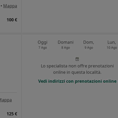
•
Mappa
100 €
Oggi
Domani
Dom,
Lun,
7 Ago
8 Ago
9 Ago
10 Ago
Lo specialista non offre prenotazioni
online in questa località.
Vedi indirizzi con prenotazioni online
Mappa
125 €