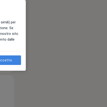
11 Ago
12 Ago
13 Ago
simili) per
e
azione. Se
l nostro sito.
ento dalle
ccetto
Mar,
Mer,
Gio,
11 Ago
12 Ago
13 Ago