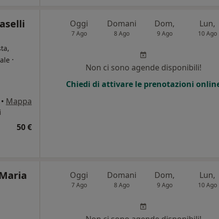
aselli
Oggi
Domani
Dom,
Lun,
7 Ago
8 Ago
9 Ago
10 Ago
ta,
·
ale
Non ci sono agende disponibili!
Chiedi di attivare le prenotazioni onlin
•
Mappa
i
50 €
 Maria
Oggi
Domani
Dom,
Lun,
7 Ago
8 Ago
9 Ago
10 Ago