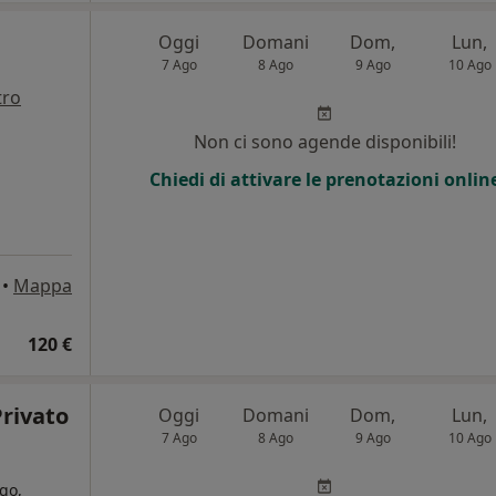
Oggi
Domani
Dom,
Lun,
7 Ago
8 Ago
9 Ago
10 Ago
tro
Non ci sono agende disponibili!
Chiedi di attivare le prenotazioni onlin
•
Mappa
120 €
rivato
Oggi
Domani
Dom,
Lun,
7 Ago
8 Ago
9 Ago
10 Ago
go,