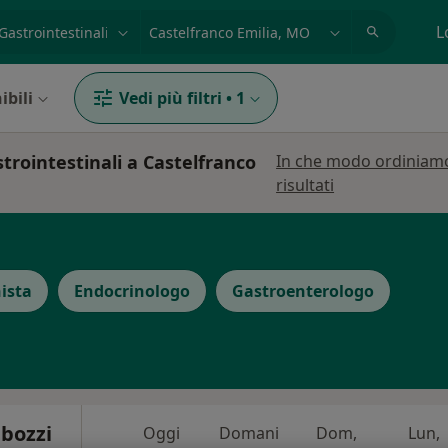
azione, medico, struttura
es: Roma
L
ibili
Vedi più filtri
•
1
strointestinali a Castelfranco
In che modo ordiniamo
risultati
ista
Endocrinologo
Gastroenterologo
abozzi
Oggi
Domani
Dom,
Lun,