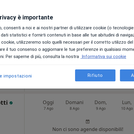
7 Ago
8 Ago
9 Ago
10 Ago
privacy è importante
Non ci sono agende disponibili!
 consenti a noi e ai nostri partner di utilizzare cookie (o tecnologie 
Chiedi di attivare le prenotazioni onlin
dati statistici e fornirti contenuti in base alle tue abitudini di navig
i i cookie, utilizzeremo solo quelli necessari per il corretto utilizzo de
re il tuo consenso o aggiornare le tue preferenze in qualsiasi mom
i. Per saperne di più, consulta la nostra
Informativa sui cookie
Rifiuto
A
le impostazioni
60 €
otti
Oggi
Domani
Dom,
Lun,
7 Ago
8 Ago
9 Ago
10 Ago
i
Non ci sono agende disponibili!