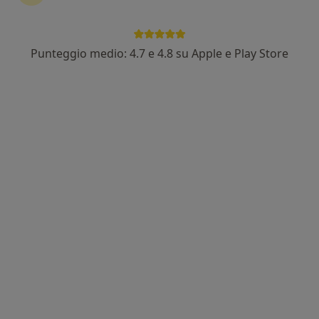
Punteggio medio: 4.7 e 4.8 su Apple e Play Store
Dr. Giampiero Mastino
·
Altro
Proctologo, Chirurgo, Chirurgo generale
200 recensioni
Indirizzo 1
Indirizzo 2
Indirizzo 3
Via Verona 21, Sassari
•
Mappa
Studio medico Dott. Giampiero Mastino
Visita proctologica
180 €
Questo dottore non ha ancora attivato le prenotazioni online presso questo indirizzo.
Chiedi di attivare le prenotazioni online