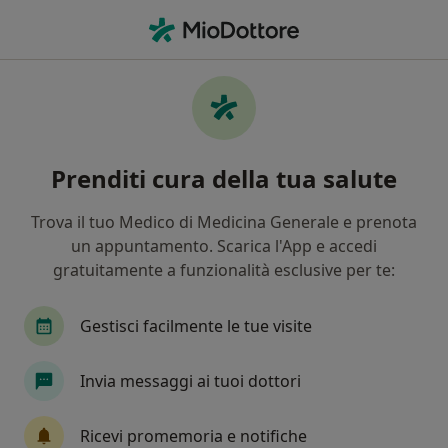
Men
Malattia Di Crohn • Sassari, SS
Filters
• 1
Assicurazione
Map
Specialisti in trattamento Malattia di crohn
Prenditi cura della tua salute
a Sassari
In che modo ordiniamo i risultati
Trova il tuo Medico di Medicina Generale e prenota
un appuntamento. Scarica l'App e accedi
gratuitamente a funzionalità esclusive per te:
Che specializzazione stai cercando?
Gastroenterologo
Chirurgo generale
Proc
Gestisci facilmente le tue visite
Invia messaggi ai tuoi dottori
Ricevi promemoria e notifiche