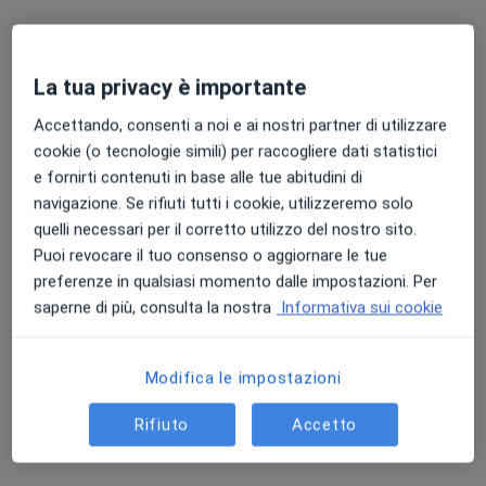
La tua privacy è importante
Accettando, consenti a noi e ai nostri partner di utilizzare
cookie (o tecnologie simili) per raccogliere dati statistici
Dott.ssa Lorena Tanda
e fornirti contenuti in base alle tue abitudini di
navigazione. Se rifiuti tutti i cookie, utilizzeremo solo
·
Altro
Gastroenterologa
quelli necessari per il corretto utilizzo del nostro sito.
24 recensioni
Puoi revocare il tuo consenso o aggiornare le tue
preferenze in qualsiasi momento dalle impostazioni. Per
Indirizzo 1
Indirizzo 2
saperne di più, consulta la nostra
Informativa sui cookie
Via Renzo Mossa 23, Sassari
•
Mappa
BioClinic
Modifica le impostazioni
Visita gastroenterologica
120 €
Rifiuto
Accetto
Questo dottore non ha ancora attivato le prenotazioni online presso questo indirizzo.