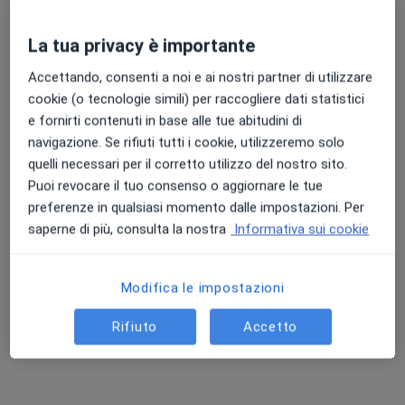
La tua privacy è importante
Accettando, consenti a noi e ai nostri partner di utilizzare
cookie (o tecnologie simili) per raccogliere dati statistici
e fornirti contenuti in base alle tue abitudini di
navigazione. Se rifiuti tutti i cookie, utilizzeremo solo
quelli necessari per il corretto utilizzo del nostro sito.
Puoi revocare il tuo consenso o aggiornare le tue
Dr. Emmanuele Serra
preferenze in qualsiasi momento dalle impostazioni. Per
·
Altro
Endocrinologo, Andrologo, Diabetologo
saperne di più, consulta la nostra
Informativa sui cookie
242 recensioni
Indirizzo 1
Indirizzo 2
Indirizzo 3
Indirizzo 4
Modifica le impostazioni
Rifiuto
Accetto
Via Meucci 40, Cagliari
•
Mappa
Centro Medico ConTe Salute&Sport
Prima visita andrologica
120 €