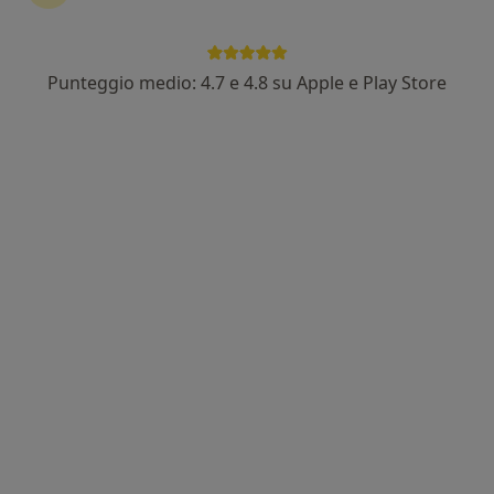
Punteggio medio: 4.7 e 4.8 su Apple e Play Store
Pagamenti online
Dott.ssa Elisa Franceschi
·
Altro
Medico estetico, Endocrinologa
142 recensioni
Indirizzo
Online
Via Giovanni Battista Tuveri 54b c/o studio Sergi-Ceccarelli, Cagliari
•
Mappa
Studio Privato - Dott.ssa Franceschi
Visita endocrinologica
90 €
Questo dottore non ha ancora attivato le prenotazioni online presso questo indirizzo.
Chiedi di attivare le prenotazioni online