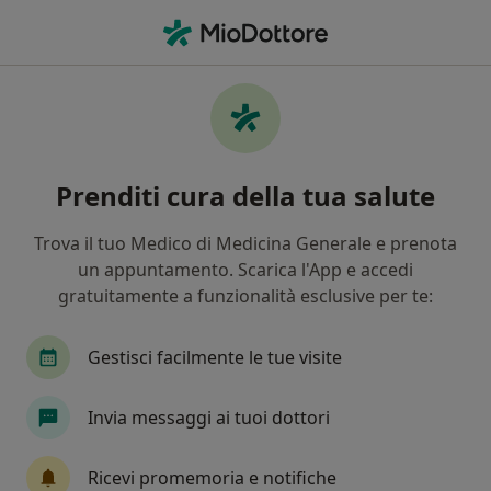
Men
Malattia Di Addison • Cagliari, CA
Filters
• 1
Assicurazione
Map
Specialisti in trattamento Malattia di
Prenditi cura della tua salute
addison a Cagliari
In che modo ordiniamo i risultati
Trova il tuo Medico di Medicina Generale e prenota
un appuntamento. Scarica l'App e accedi
gratuitamente a funzionalità esclusive per te:
Che specializzazione stai cercando?
Endocrinologo
Diabetologo
Internista
Gestisci facilmente le tue visite
Invia messaggi ai tuoi dottori
Ricevi promemoria e notifiche