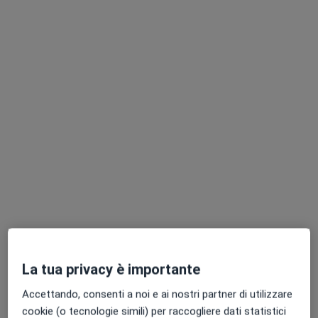
Dott.ssa Jessica Critelli
·
Altro
Psicologa, Psicologa clinica, Sessuologa
12 recensioni
Indirizzo
Online
Via Don Carlo Torello, 16, Latina
•
Mappa
Studio privato dott.ssa Jessica Critelli
Colloquio psicologico
50 €
La tua privacy è importante
Questo dottore non ha ancora attivato le prenotazioni online presso questo indirizzo.
Accettando, consenti a noi e ai nostri partner di utilizzare
Chiedi di attivare le prenotazioni online
cookie (o tecnologie simili) per raccogliere dati statistici