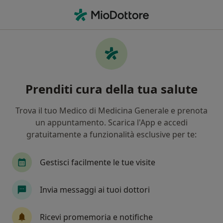
Men
Malattia Cronica • Latina, LT
Filters
• 1
Assicurazione
Map
Specialisti in trattamento Malattia cronica
Prenditi cura della tua salute
a Latina
In che modo ordiniamo i risultati
Trova il tuo Medico di Medicina Generale e prenota
un appuntamento. Scarica l'App e accedi
gratuitamente a funzionalità esclusive per te:
Che specializzazione stai cercando?
Endocrinologo
Pneumologo
Otorino
Gestisci facilmente le tue visite
Invia messaggi ai tuoi dottori
Ricevi promemoria e notifiche