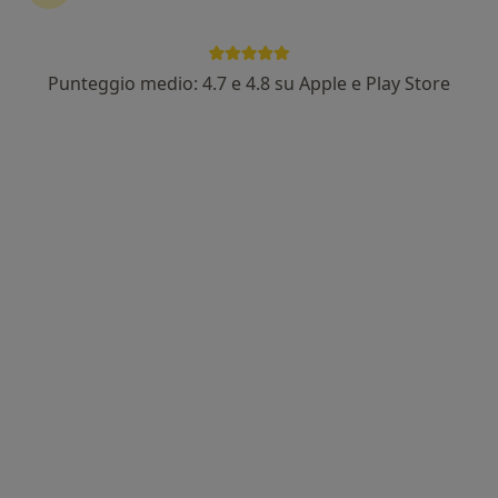
Punteggio medio: 4.7 e 4.8 su Apple e Play Store
Dott. Riccardo Tommasino
Medico di medicina generale
Via Piave 105, Latina
•
Mappa
Studio Medico Dr. Tommasino Riccardo (Latina)
Certificato anamnestico per patente di guida
40 €
Questo dottore non ha ancora attivato le prenotazioni online presso questo indirizzo.
Chiedi di attivare le prenotazioni online