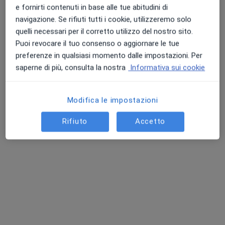
e fornirti contenuti in base alle tue abitudini di
navigazione. Se rifiuti tutti i cookie, utilizzeremo solo
quelli necessari per il corretto utilizzo del nostro sito.
Puoi revocare il tuo consenso o aggiornare le tue
preferenze in qualsiasi momento dalle impostazioni. Per
saperne di più, consulta la nostra
Informativa sui cookie
Dott.ssa Elena Miglio
Modifica le impostazioni
·
Altro
Radiologa, Senologa, Ecografista
Rifiuto
Accetto
285 recensioni
Largo G. B. Cirri 10, Latina
•
Mappa
Redimedica
Visita senologica
da 80 €
Questo dottore non ha ancora attivato le prenotazioni online presso questo indirizzo.
Chiedi di attivare le prenotazioni online