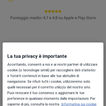
Punteggio medio: 4.7 e 4.8 su Apple e Play Store
Dott.ssa Elena Sodini
·
Altro
Nutrizionista
123 recensioni
Via Salvo D'Acquisto 39, Pescia
•
Mappa
Eurofins LAMM
La tua privacy è importante
Adipometria
45 €
Questo dottore non ha ancora attivato le prenotazioni online presso questo indirizzo.
Accettando, consenti a noi e ai nostri partner di utilizzare
cookie (o tecnologie simili) per raccogliere dati statistici
Chiedi di attivare le prenotazioni online
e fornirti contenuti in base alle tue abitudini di
navigazione. Se rifiuti tutti i cookie, utilizzeremo solo
quelli necessari per il corretto utilizzo del nostro sito.
Puoi revocare il tuo consenso o aggiornare le tue
preferenze in qualsiasi momento dalle impostazioni. Per
saperne di più, consulta la nostra
Informativa sui cookie