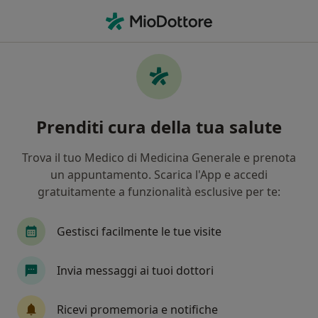
Men
Malassorbimento • Pescia, PT
Filters
• 1
Mappa
Specialisti in trattamento Malassorbimento
Prenditi cura della tua salute
a Pescia
In che modo ordiniamo i risultati
Trova il tuo Medico di Medicina Generale e prenota
un appuntamento. Scarica l'App e accedi
gratuitamente a funzionalità esclusive per te:
Che specializzazione stai cercando?
Nutrizionista
Biologo nutrizionista
Endoc
Gestisci facilmente le tue visite
Invia messaggi ai tuoi dottori
Ricevi promemoria e notifiche