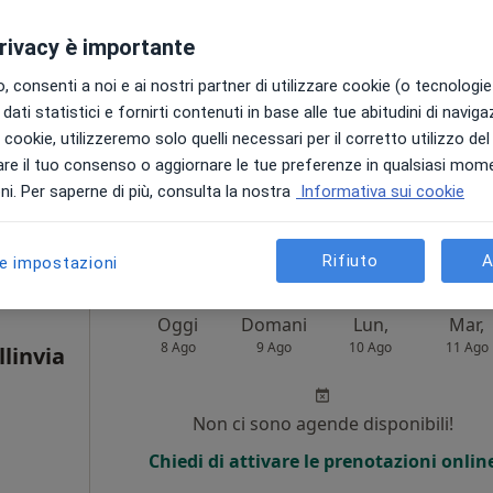
8 Ago
9 Ago
10 Ago
11 Ago
Altro
privacy è importante
Non ci sono agende disponibili!
 consenti a noi e ai nostri partner di utilizzare cookie (o tecnologie 
dati statistici e fornirti contenuti in base alle tue abitudini di navig
Chiedi di attivare le prenotazioni onlin
i i cookie, utilizzeremo solo quelli necessari per il corretto utilizzo de
•
Mappa
re il tuo consenso o aggiornare le tue preferenze in qualsiasi mom
i. Per saperne di più, consulta la nostra
Informativa sui cookie
60 €
Rifiuto
A
le impostazioni
Oggi
Domani
Lun,
Mar,
8 Ago
9 Ago
10 Ago
11 Ago
llinvia
Non ci sono agende disponibili!
Chiedi di attivare le prenotazioni onlin