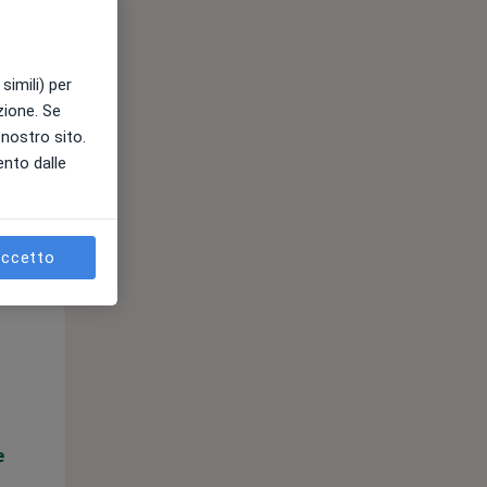
12 Ago
13 Ago
14 Ago
simili) per
azione. Se
e
l nostro sito.
ento dalle
ccetto
Mer,
Gio,
Ven,
12 Ago
13 Ago
14 Ago
e