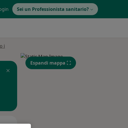
ogin
Sei un Professionista sanitario?
o i
Espandi mappa
Mer,
Gio,
Ven,