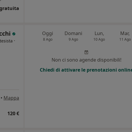
gratuita
cchi
Oggi
Domani
Lun,
Mar,
8 Ago
9 Ago
10 Ago
11 Ago
·
tesista
Non ci sono agende disponibili!
Chiedi di attivare le prenotazioni onlin
•
Mappa
120 €