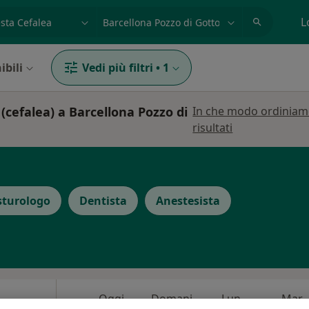
azione, medico, struttura
es: Roma
L
ibili
Vedi più filtri
•
1
 (cefalea) a Barcellona Pozzo di
In che modo ordiniam
risultati
sturologo
Dentista
Anestesista
Oggi
Domani
Lun,
Mar,