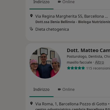
Indirizzo
Online
Via Regina Margherita 55, Barcellona Pozzo di Gotto
Dott.ssa Ilenia Bellinvia - Biologa Nutrizioni
Dieta chetogenica
Dott. Matteo Ca
Posturologo, Dentista, Ch
·
Altro
maxillo facciale
115 recension
Indirizzo
Online
Via Roma, 1, Barcellona Pozzo di Gotto
•
centro odontoiatrico cambria Barcellona P.G