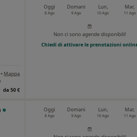
Oggi
Domani
Lun,
Mar,
8 Ago
9 Ago
10 Ago
11 Ago
Non ci sono agende disponibili!
Chiedi di attivare le prenotazioni onlin
•
Mappa
a
da 50 €
a
Oggi
Domani
Lun,
Mar,
8 Ago
9 Ago
10 Ago
11 Ago