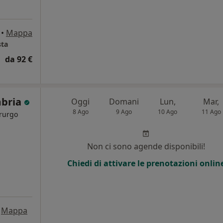
•
Mappa
sta
da 92 €
mbria
Oggi
Domani
Lun,
Mar,
8 Ago
9 Ago
10 Ago
11 Ago
irurgo
i
Non ci sono agende disponibili!
Chiedi di attivare le prenotazioni onlin
Mappa
.