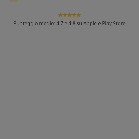
Punteggio medio: 4.7 e 4.8 su Apple e Play Store
Dott.ssa Costanza Salvini
Fisioterapista
90 recensioni
Via del Ferrone, 17, Firenze
•
Mappa
Centro Chirurgico Fiorentino - Centro Fisioterapico Fiorentino
Fisioterapia
40 €
Questo dottore non ha ancora attivato le prenotazioni online presso questo indirizzo.
Chiedi di attivare le prenotazioni online