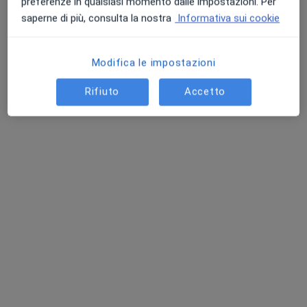
preferenze in qualsiasi momento dalle impostazioni. Per
saperne di più, consulta la nostra
Informativa sui cookie
Modifica le impostazioni
Rifiuto
Accetto
Dott. Matteo Bini
·
Altro
Fisioterapista, Massofisioterapista
42 recensioni
Via Acciaiolo 60, Scandicci
•
Mappa
Studio di Fisioterapia di Matteo Bini
Seduta di fisioterapia
75 €
Questo dottore non ha ancora attivato le prenotazioni online presso questo indirizzo.
Chiedi di attivare le prenotazioni online