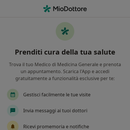
Men
Mal Di Schiena • Scandicci, FI
Filters
• 1
Assicurazione
Map
Specialisti in trattamento Mal di schiena a
Prenditi cura della tua salute
Scandicci
In che modo ordiniamo i risultati
Trova il tuo Medico di Medicina Generale e prenota
un appuntamento. Scarica l'App e accedi
gratuitamente a funzionalità esclusive per te:
Che specializzazione stai cercando?
Osteopata
Fisioterapista
Dentista
An
Gestisci facilmente le tue visite
Invia messaggi ai tuoi dottori
Ricevi promemoria e notifiche