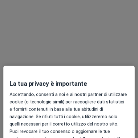
Dott.ssa Alice Scarsella
·
Altro
Osteopata
34 recensioni
La tua privacy è importante
Via Ruggero Leoncavallo 3, Scandicci
•
Mappa
Studio medico Aiello
Accettando, consenti a noi e ai nostri partner di utilizzare
Prima visita osteopatica
60 €
cookie (o tecnologie simili) per raccogliere dati statistici
e fornirti contenuti in base alle tue abitudini di
Questo dottore non ha ancora attivato le prenotazioni online presso questo indirizzo.
navigazione. Se rifiuti tutti i cookie, utilizzeremo solo
quelli necessari per il corretto utilizzo del nostro sito.
Chiedi di attivare le prenotazioni online
Puoi revocare il tuo consenso o aggiornare le tue