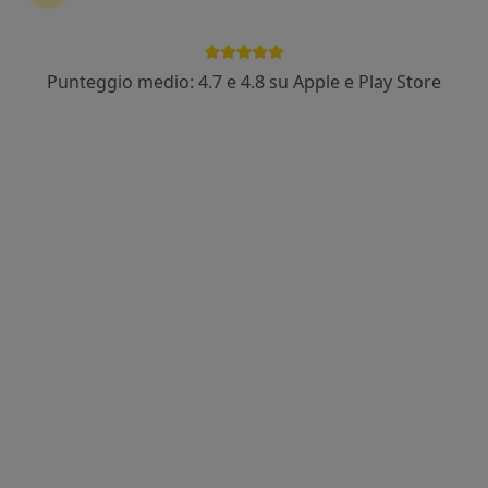
Punteggio medio: 4.7 e 4.8 su Apple e Play Store
Pagamenti online
Dott. Simone Maria Copparoni
·
Altro
Osteopata
14 recensioni
Indirizzo 1
Indirizzo 2
Terni
•
Mappa
Visite Domiciliari
Kinesiotaping
da 15 €
Questo dottore non ha ancora attivato le prenotazioni online presso questo indirizzo.
Chiedi di attivare le prenotazioni online