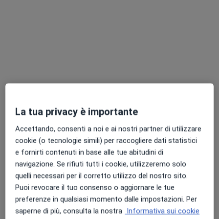
Pagamenti online
Dott. Davide Tommasi
·
Altro
Osteopata, Posturologo
La tua privacy è importante
55 recensioni
Accettando, consenti a noi e ai nostri partner di utilizzare
Indirizzo 1
Indirizzo 2
cookie (o tecnologie simili) per raccogliere dati statistici
e fornirti contenuti in base alle tue abitudini di
navigazione. Se rifiuti tutti i cookie, utilizzeremo solo
Armando Diaz 25, Lurago d'Erba
•
Mappa
quelli necessari per il corretto utilizzo del nostro sito.
Studio Privato Lurago d'Erba
Puoi revocare il tuo consenso o aggiornare le tue
Prima visita osteopatica
60 €
preferenze in qualsiasi momento dalle impostazioni. Per
Questo dottore non ha ancora attivato le prenotazioni online presso questo indirizzo.
saperne di più, consulta la nostra
Informativa sui cookie