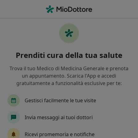
Men
Lombosciatalgia • Como, CO
Filters
• 1
Assicurazione
Map
Specialisti in trattamento Lombosciatalgia
Prenditi cura della tua salute
a Como
In che modo ordiniamo i risultati
Trova il tuo Medico di Medicina Generale e prenota
un appuntamento. Scarica l'App e accedi
gratuitamente a funzionalità esclusive per te:
Che specializzazione stai cercando?
Osteopata
Agopuntore
Massoterapista
Gestisci facilmente le tue visite
Invia messaggi ai tuoi dottori
Ricevi promemoria e notifiche