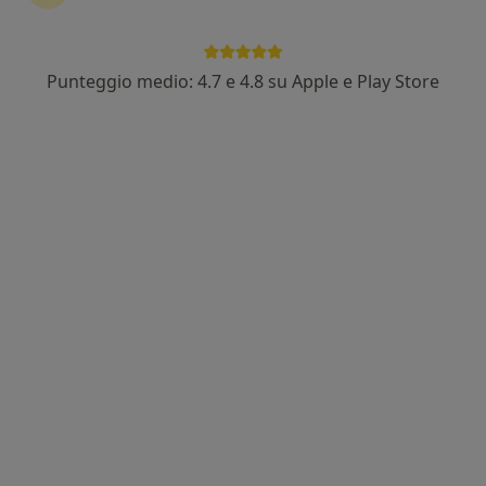
Punteggio medio: 4.7 e 4.8 su Apple e Play Store
Dott.ssa Nourhan Shouma
·
Altro
Osteopata, Massofisioterapista, Massoterapista
87 recensioni
Indirizzo 1
Indirizzo 2
Via Morazzone Pier Francesco Mazzucchelli, 3, Como
•
Mappa
Nour osteopatia e pilates
Prima visita osteopatica
60 €
Questo dottore non ha ancora attivato le prenotazioni online presso questo indirizzo.
Chiedi di attivare le prenotazioni online