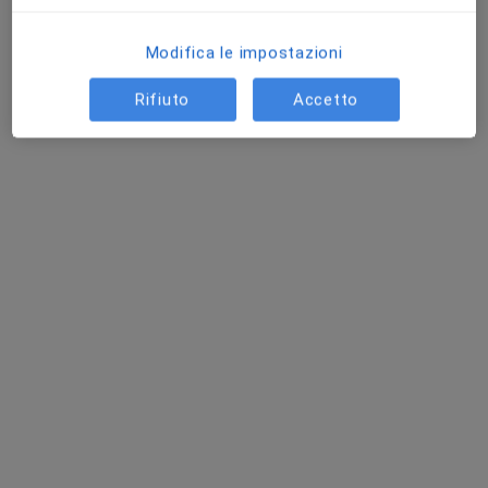
Chiedi di attivare le prenotazioni online
Modifica le impostazioni
Rifiuto
Accetto
Pagamenti online
Dott.ssa Ilaria Bernardo
·
Altro
Osteopata, Massoterapista
9 recensioni
Indirizzo
Online
Via Morazzone, 14, Como
•
Mappa