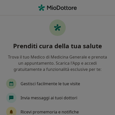
Men
Lombalgia • Moncalieri, TO
Filters
• 1
Assicurazione
Map
Specialisti in trattamento Lombalgia a
Prenditi cura della tua salute
Moncalieri
In che modo ordiniamo i risultati
Trova il tuo Medico di Medicina Generale e prenota
un appuntamento. Scarica l'App e accedi
gratuitamente a funzionalità esclusive per te:
Che specializzazione stai cercando?
Fisioterapista
Osteopata
Fisiatra
Mas
Gestisci facilmente le tue visite
Invia messaggi ai tuoi dottori
Ricevi promemoria e notifiche