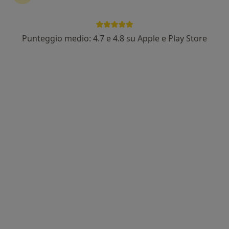
Punteggio medio: 4.7 e 4.8 su Apple e Play Store
Pagamenti online
Dott.ssa Sofia Molfese
·
Altro
Osteopata, Chinesiologa
77 recensioni
Indirizzo 1
Indirizzo 2
Online
Via Ada Negri 9, Moncalieri
•
Mappa
Studio 20
Visita osteopatica
60 €
Questo dottore non ha ancora attivato le prenotazioni online presso questo indirizzo.
Chiedi di attivare le prenotazioni online