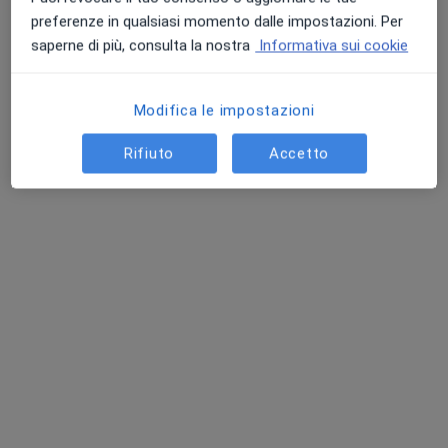
preferenze in qualsiasi momento dalle impostazioni. Per
saperne di più, consulta la nostra
Informativa sui cookie
Modifica le impostazioni
Rifiuto
Accetto
Dott. GUIDO LO PRESTI
·
Altro
Osteopata, Chinesiologo
51 recensioni
Nichelino
•
Mappa
Visite a domicilio
Visita osteopatica
90 €
Questo dottore non ha ancora attivato le prenotazioni online presso questo indirizzo.
Chiedi di attivare le prenotazioni online