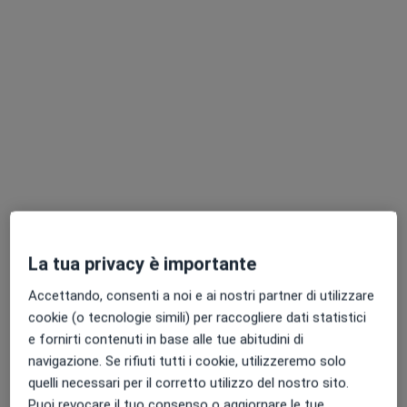
Dr. Evangelos Panagiotakos
·
Altro
Anestesista, Terapista del dolore
117 recensioni
Via Ermanno Fenoglietti 15, Torino
•
Mappa
La tua privacy è importante
HUMANITAS Medical Care Torino Lingotto
Accettando, consenti a noi e ai nostri partner di utilizzare
Prima visita di terapia del dolore
250 €
cookie (o tecnologie simili) per raccogliere dati statistici
Questo dottore non ha ancora attivato le prenotazioni online presso questo indirizzo.
e fornirti contenuti in base alle tue abitudini di
navigazione. Se rifiuti tutti i cookie, utilizzeremo solo
Chiedi di attivare le prenotazioni online
quelli necessari per il corretto utilizzo del nostro sito.
Puoi revocare il tuo consenso o aggiornare le tue