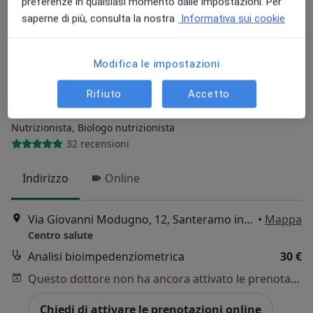
preferenze in qualsiasi momento dalle impostazioni. Per
saperne di più, consulta la nostra
Informativa sui cookie
Modifica le impostazioni
Rifiuto
Accetto
Dott.ssa Francesca Labianca
Nutrizionista, Biologo nutrizionista
32 recensioni
Indirizzo
Online
Via Giovanni Modugno, 12, Santeramo in Colle
•
Mappa
Centro salute
Analisi bioimpedenziometrica
30 €
Questo dottore non ha ancora attivato le prenotazioni online presso questo indirizzo.
Chiedi di attivare le prenotazioni online