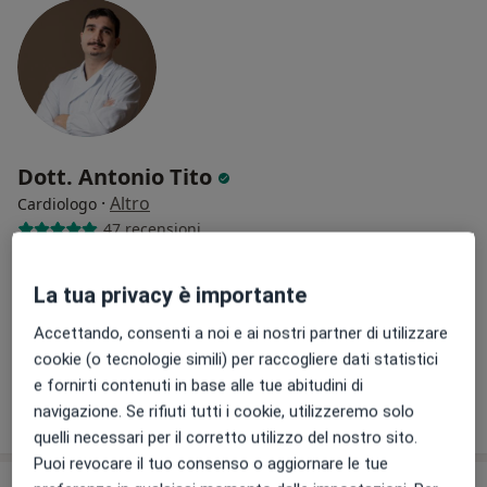
Dott. Antonio Tito
·
Altro
Cardiologo
47 recensioni
VIA GOITO 16/A, Gioia del Colle
•
Mappa
La tua privacy è importante
CLINICA POLIMEDICA PEUCEZIA
Elettrocardiogramma
30 €
Accettando, consenti a noi e ai nostri partner di utilizzare
Questo dottore non ha ancora attivato le prenotazioni online presso questo indirizzo.
cookie (o tecnologie simili) per raccogliere dati statistici
e fornirti contenuti in base alle tue abitudini di
Chiedi di attivare le prenotazioni online
navigazione. Se rifiuti tutti i cookie, utilizzeremo solo
quelli necessari per il corretto utilizzo del nostro sito.
Puoi revocare il tuo consenso o aggiornare le tue