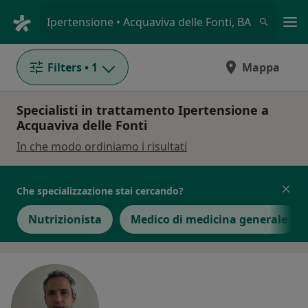
Men
Ipertensione • Acquaviva delle Fonti, BA
Filters
• 1
Mappa
Specialisti in trattamento Ipertensione a
Acquaviva delle Fonti
In che modo ordiniamo i risultati
Che specializzazione stai cercando?
Nutrizionista
Medico di medicina generale