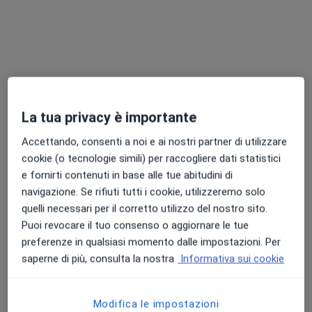
Dott.ssa Maria Gibilaro
La tua privacy è importante
·
Altro
Omeopata, Agopuntore
Accettando, consenti a noi e ai nostri partner di utilizzare
8 recensioni
cookie (o tecnologie simili) per raccogliere dati statistici
Via Herrsching, 7, Trento
•
Mappa
e fornirti contenuti in base alle tue abitudini di
Poliambulatori Trento
navigazione. Se rifiuti tutti i cookie, utilizzeremo solo
quelli necessari per il corretto utilizzo del nostro sito.
Visita medica
150 €
Puoi revocare il tuo consenso o aggiornare le tue
Questo dottore non ha ancora attivato le prenotazioni online presso questo indirizzo.
preferenze in qualsiasi momento dalle impostazioni. Per
saperne di più, consulta la nostra
Informativa sui cookie
Chiedi di attivare le prenotazioni online
Modifica le impostazioni