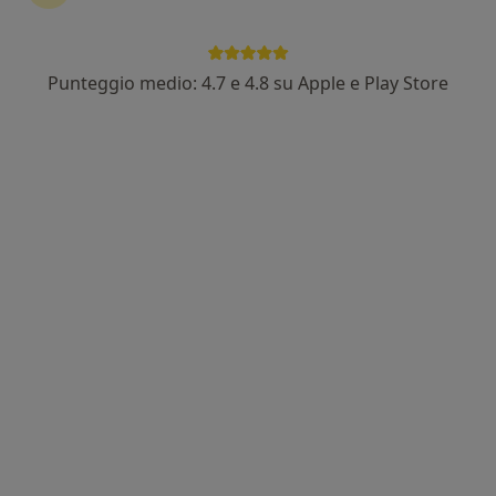
Punteggio medio: 4.7 e 4.8 su Apple e Play Store
Dott. Bruno Zani
·
Altro
Chirurgo generale, Medico estetico, Proctologo
11 recensioni
Indirizzo 1
Indirizzo 2
Via Herrsching, 7, Trento
•
Mappa
Poliambulatori Trento
Visita proctologica
150 €
Questo dottore non ha ancora attivato le prenotazioni online presso questo indirizzo.
Chiedi di attivare le prenotazioni online