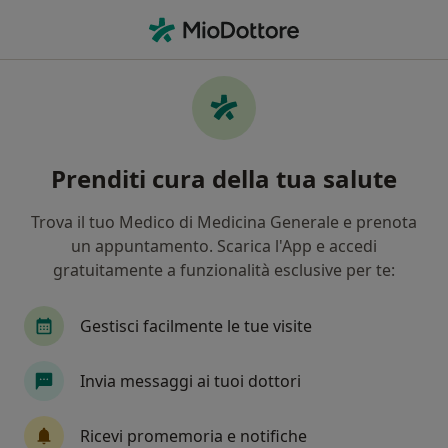
Men
Iperidrosi • Trento, TN
Filters
• 1
Mappa
Specialisti in trattamento Iperidrosi a
Prenditi cura della tua salute
Trento
In che modo ordiniamo i risultati
Trova il tuo Medico di Medicina Generale e prenota
un appuntamento. Scarica l'App e accedi
gratuitamente a funzionalità esclusive per te:
Che specializzazione stai cercando?
Medico estetico
Fisioterapista
Proctologo
Gestisci facilmente le tue visite
Invia messaggi ai tuoi dottori
Ricevi promemoria e notifiche