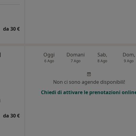
da 30 €
l
Oggi
Domani
Sab,
Dom,
6 Ago
7 Ago
8 Ago
9 Ago
i
Non ci sono agende disponibili!
Chiedi di attivare le prenotazioni onlin
a
da 30 €