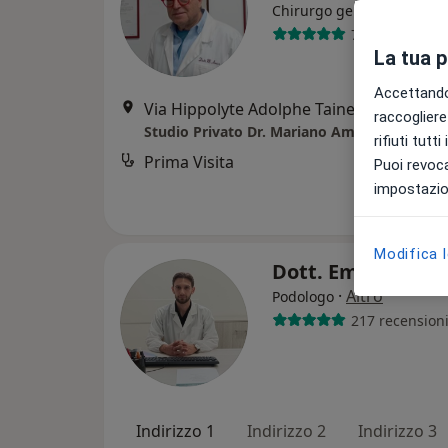
Chirurgo generale
7 recensioni
La tua 
Accettando,
Via Hippolyte Adolphe Taine 35, Roma
•
raccogliere 
Studio Privato Dr. Mariano Amici
rifiuti tutt
Prima Visita
Puoi revoca
impostazion
Modifica 
Dott. Emiliano Lu
·
Altro
Podologo
217 recension
Indirizzo 1
Indirizzo 2
Indirizzo 3