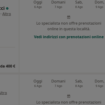
Oggi
Domani
Sab,
Dom,
cci
6 Ago
7 Ago
8 Ago
9 Ago
·
Altro
i
Lo specialista non offre prenotazioni
online in questa località.
Vedi indirizzi con prenotazioni online
da 400 €
Oggi
Domani
Sab,
Dom,
6 Ago
7 Ago
8 Ago
9 Ago
Altro
i
Lo specialista non offre prenotazioni