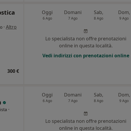
ostica
Oggi
Domani
Sab,
Dom,
6 Ago
7 Ago
8 Ago
9 Ago
·
Altro
go
i
Lo specialista non offre prenotazioni
online in questa località.
Vedi indirizzi con prenotazioni online
300 €
Oggi
Domani
Sab,
Dom,
n
6 Ago
7 Ago
8 Ago
9 Ago
·
ista
Lo specialista non offre prenotazioni
i
online in questa località.