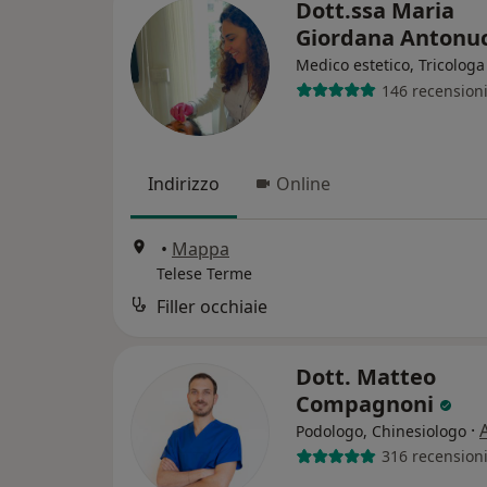
Dott.ssa Maria
Giordana Antonu
Medico estetico, Tricologa
146 recension
Indirizzo
Online
•
Mappa
Telese Terme
Filler occhiaie
Dott. Matteo
Compagnoni
·
Podologo, Chinesiologo
316 recension