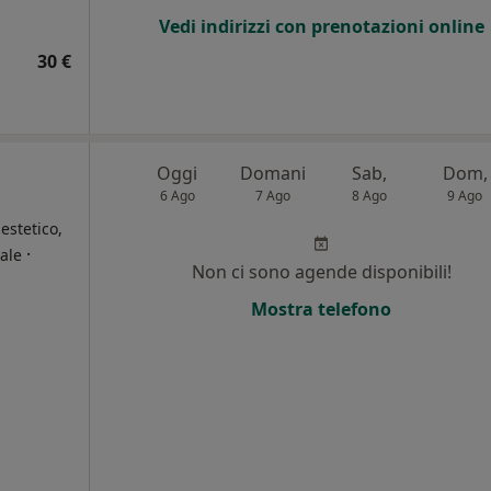
Vedi indirizzi con prenotazioni online
30 €
Oggi
Domani
Sab,
Dom,
6 Ago
7 Ago
8 Ago
9 Ago
estetico,
·
ale
Non ci sono agende disponibili!
i
Mostra telefono