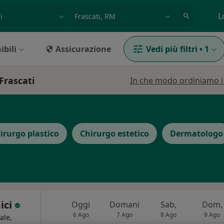
azione, medico, struttura
es: Roma
L
ibili
Assicurazione
Vedi più filtri
•
1
 Frascati
In che modo ordiniamo i r
irurgo plastico
Chirurgo estetico
Dermatologo
ici
Oggi
Domani
Sab,
Dom,
6 Ago
7 Ago
8 Ago
9 Ago
ale,