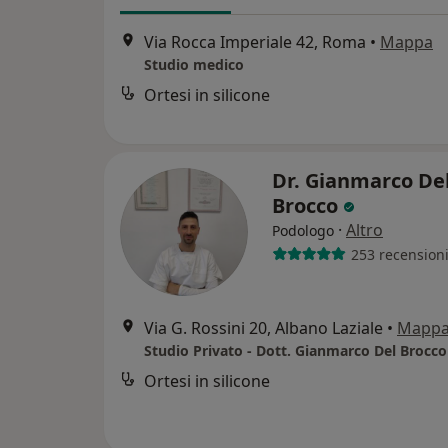
Via Rocca Imperiale 42, Roma
•
Mappa
Studio medico
Ortesi in silicone
Dr. Gianmarco De
Brocco
·
Altro
Podologo
253 recension
Via G. Rossini 20, Albano Laziale
•
Mapp
Studio Privato - Dott. Gianmarco Del Brocco
Ortesi in silicone