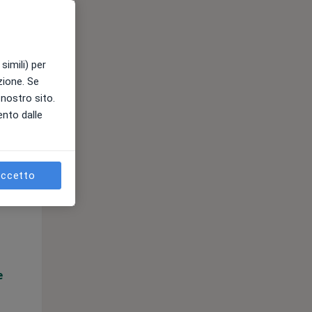
e
simili) per
azione. Se
l nostro sito.
ento dalle
ccetto
Lun,
Mar,
Mer,
10 Ago
11 Ago
12 Ago
e