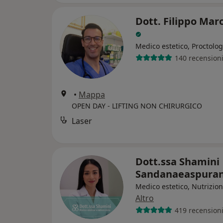
Dott. Filippo Mar
Medico estetico, Proctolo
140 recension
•
Mappa
OPEN DAY - LIFTING NON CHIRURGICO
Laser
Dott.ssa Shamini
Sandanaeaspura
Medico estetico, Nutrizion
Altro
419 recension