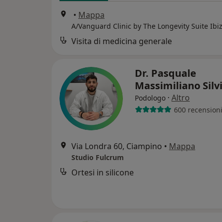
•
Mappa
A/Vanguard Clinic by The Longevity Suite Ibi
Visita di medicina generale
Dr. Pasquale
Massimiliano Silv
·
Altro
Podologo
600 recension
Via Londra 60, Ciampino
•
Mappa
Studio Fulcrum
Ortesi in silicone