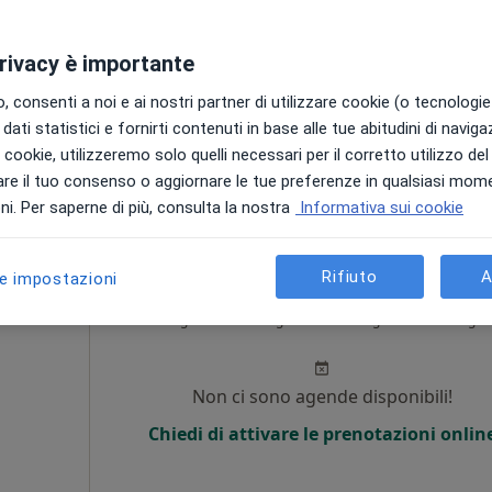
Non ci sono agende disponibili!
privacy è importante
Chiedi di attivare le prenotazioni onlin
 consenti a noi e ai nostri partner di utilizzare cookie (o tecnologie 
Mappa
dati statistici e fornirti contenuti in base alle tue abitudini di navig
i i cookie, utilizzeremo solo quelli necessari per il corretto utilizzo de
150 €
re il tuo consenso o aggiornare le tue preferenze in qualsiasi mom
i. Per saperne di più, consulta la nostra
Informativa sui cookie
Rifiuto
A
le impostazioni
cci
Oggi
Domani
Sab,
Dom,
6 Ago
7 Ago
8 Ago
9 Ago
i
Non ci sono agende disponibili!
Chiedi di attivare le prenotazioni onlin