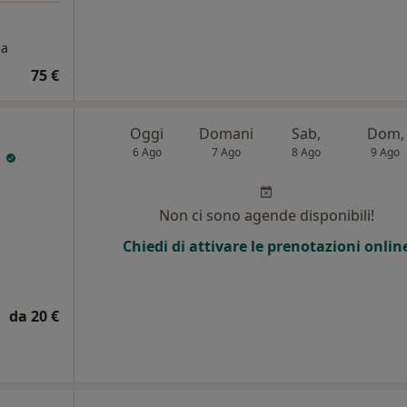
za
75 €
Oggi
Domani
Sab,
Dom,
i
6 Ago
7 Ago
8 Ago
9 Ago
i
Non ci sono agende disponibili!
Chiedi di attivare le prenotazioni onlin
da 20 €