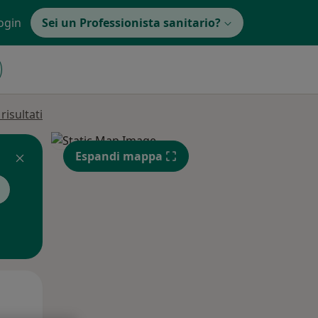
ogin
Sei un Professionista sanitario?
isultati
Espandi mappa
Lun,
Mar,
Mer,
10 Ago
11 Ago
12 Ago