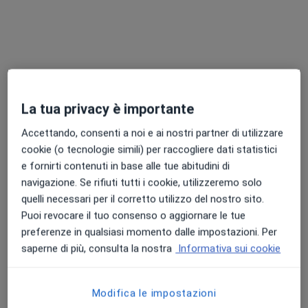
Dott. Amer Wardeh
·
Altro
Medico di medicina generale
319 recensioni
La tua privacy è importante
Indirizzo 1
Indirizzo 2
Accettando, consenti a noi e ai nostri partner di utilizzare
cookie (o tecnologie simili) per raccogliere dati statistici
e fornirti contenuti in base alle tue abitudini di
Via 24 Maggio 16, Cormano
•
Mappa
navigazione. Se rifiuti tutti i cookie, utilizzeremo solo
Studio Medico Cormano
quelli necessari per il corretto utilizzo del nostro sito.
Visita medica generica in CONVENZIONE
Prezzo non disponibile
Puoi revocare il tuo consenso o aggiornare le tue
Questo dottore non ha ancora attivato le prenotazioni online presso questo indirizzo.
preferenze in qualsiasi momento dalle impostazioni. Per
saperne di più, consulta la nostra
Informativa sui cookie
Chiedi di attivare le prenotazioni online
Modifica le impostazioni