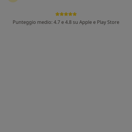
Punteggio medio: 4.7 e 4.8 su Apple e Play Store
Dott. Mario Gramegna
·
Altro
Cardiologo
37 recensioni
Via Sant'Ambrogio 11, Paderno Dugnano
•
Mappa
Centro Medico Sant'Ambrogio
Visita cardiologica
120 €
Questo dottore non ha ancora attivato le prenotazioni online presso questo indirizzo.
Chiedi di attivare le prenotazioni online