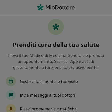
Men
Ipercolesterolemia • Paderno Dugnano, MI
Filters
• 1
Assicurazione
Map
Specialisti in trattamento
Prenditi cura della tua salute
Ipercolesterolemia a Paderno Dugnano
In che modo ordiniamo i risultati
Trova il tuo Medico di Medicina Generale e prenota
un appuntamento. Scarica l'App e accedi
gratuitamente a funzionalità esclusive per te:
Che specializzazione stai cercando?
Nutrizionista
Cardiologo
Dietista
Ps
Gestisci facilmente le tue visite
Invia messaggi ai tuoi dottori
Ricevi promemoria e notifiche