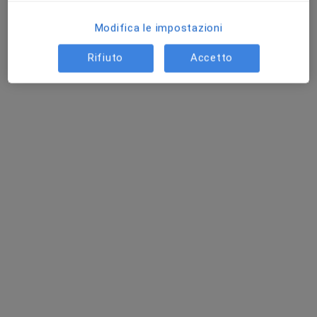
Modifica le impostazioni
Rifiuto
Accetto
Pagamenti online
Dott. Giuseppe Palma
Nutrizionista
33 recensioni
Indirizzo
Online
Via Latina, 192, Colleferro
•
Mappa
Kaizen Colleferro
Controllo nutrizionale
40 €
Questo dottore non ha ancora attivato le prenotazioni online presso questo indirizzo.