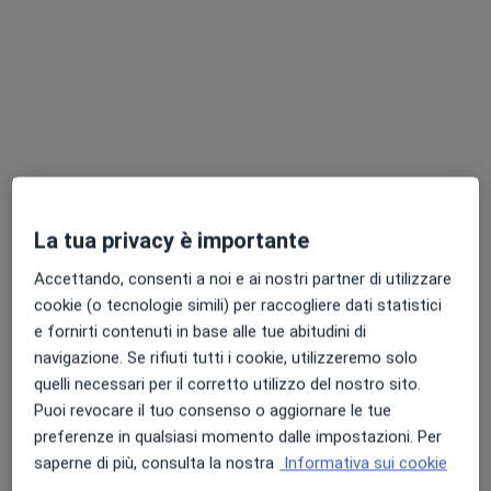
Dott. Mario Pagliei
·
Altro
Cardiologo
11 recensioni
La tua privacy è importante
Via Raffaello Sanzio 33, Colleferro
•
Mappa
Accettando, consenti a noi e ai nostri partner di utilizzare
Studio privato Dott. Mario Pagliei
cookie (o tecnologie simili) per raccogliere dati statistici
Visita cardiologica
150 €
e fornirti contenuti in base alle tue abitudini di
navigazione. Se rifiuti tutti i cookie, utilizzeremo solo
Questo dottore non ha ancora attivato le prenotazioni online presso questo indirizzo.
quelli necessari per il corretto utilizzo del nostro sito.
Puoi revocare il tuo consenso o aggiornare le tue
Chiedi di attivare le prenotazioni online
preferenze in qualsiasi momento dalle impostazioni. Per
saperne di più, consulta la nostra
Informativa sui cookie