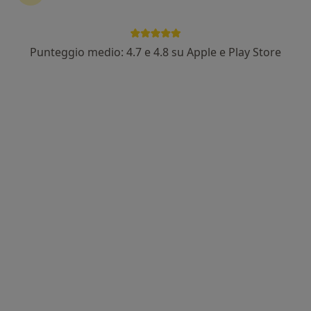
Punteggio medio: 4.7 e 4.8 su Apple e Play Store
Dott.ssa Serenella Checchi
·
Altro
Endocrinologa, Diabetologa, Androloga
64 recensioni
Via Casilina Km 62,800, Anagni
•
Mappa
Centro Medico Specialistico Eurytmia
Visita diabetologica
Prezzo non disponibile
Questo dottore non ha ancora attivato le prenotazioni online presso questo indirizzo.
Chiedi di attivare le prenotazioni online