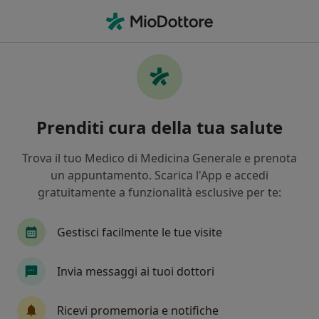
Men
Ipercolesterolemia • Colleferro, RM
Filters
• 1
Assicurazione
Map
Specialisti in trattamento
Prenditi cura della tua salute
Ipercolesterolemia a Colleferro
In che modo ordiniamo i risultati
Trova il tuo Medico di Medicina Generale e prenota
un appuntamento. Scarica l'App e accedi
gratuitamente a funzionalità esclusive per te:
Che specializzazione stai cercando?
Cardiologo
Nutrizionista
Endocrinologo
Gestisci facilmente le tue visite
Invia messaggi ai tuoi dottori
Ricevi promemoria e notifiche