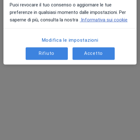
Questo dottore non ha ancora attivato le prenotazioni online presso questo indirizzo.
Puoi revocare il tuo consenso o aggiornare le tue
preferenze in qualsiasi momento dalle impostazioni. Per
Chiedi di attivare le prenotazioni online
saperne di più, consulta la nostra
Informativa sui cookie
Modifica le impostazioni
Rifiuto
Accetto
Dott.ssa Chiara Fichera
·
Altro
Dietologa, Internista, Nutrizionista
14 recensioni
Indirizzo
Online
Via Callipoli 245, Giarre
•
Mappa