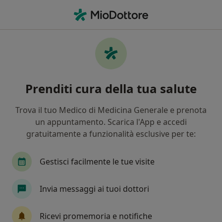
Men
Ipercolesterolemia Livelli Elevati Di Colesterolo • Giarre, CT
Filters
• 1
Mappa
Specialisti in trattamento
Prenditi cura della tua salute
Ipercolesterolemia (livelli elevati di
colesterolo) a Giarre
Trova il tuo Medico di Medicina Generale e prenota
In che modo ordiniamo i risultati
un appuntamento. Scarica l'App e accedi
gratuitamente a funzionalità esclusive per te:
Che specializzazione stai cercando?
Gestisci facilmente le tue visite
Nutrizionista
Dietista
Internista
Die
Invia messaggi ai tuoi dottori
Ricevi promemoria e notifiche