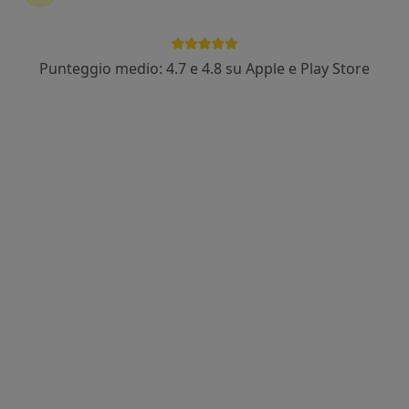
Punteggio medio: 4.7 e 4.8 su Apple e Play Store
Dott.ssa Silvia Calì
Nutrizionista
183 recensioni
Indirizzo
Online
Viale libertà, 25, Giarre
•
Mappa
Lab. Analisi Aima della Dott.ssa Pennisi Micaela & C.
Analisi bioimpedenziometrica
30 €
Questo dottore non ha ancora attivato le prenotazioni online presso questo indirizzo.
Chiedi di attivare le prenotazioni online