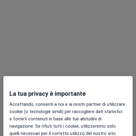
Pagamenti online
Dott.ssa Paola Romano
Dietista, Nutrizionista
36 recensioni
La tua privacy è importante
Indirizzo
Online
Accettando, consenti a noi e ai nostri partner di utilizzare
cookie (o tecnologie simili) per raccogliere dati statistici
Viale Libertà, 45, Giarre
•
Mappa
e fornirti contenuti in base alle tue abitudini di
Studio Dott.ssa Romano Dietista
navigazione. Se rifiuti tutti i cookie, utilizzeremo solo
Dieta personalizzata
70 €
quelli necessari per il corretto utilizzo del nostro sito.