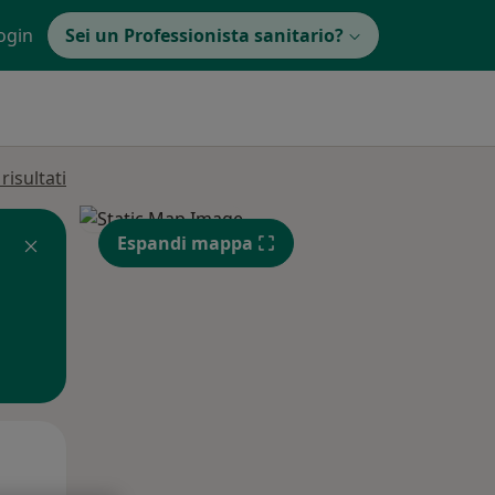
ogin
Sei un Professionista sanitario?
isultati
Espandi mappa
Mer,
Gio,
Ven,
12 Ago
13 Ago
14 Ago