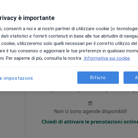
Non ci sono agende disponibili!
privacy è importante
Chiedi di attivare le prenotazioni onlin
 consenti a noi e ai nostri partner di utilizzare cookie (o tecnologie 
•
Mappa
dati statistici e fornirti contenuti in base alle tue abitudini di navig
i i cookie, utilizzeremo solo quelli necessari per il corretto utilizzo de
80 €
re il tuo consenso o aggiornare le tue preferenze in qualsiasi mom
i. Per saperne di più, consulta la nostra
Informativa sui cookie
Rifiuto
A
le impostazioni
Meli
Oggi
Domani
Lun,
Mar,
8 Ago
9 Ago
10 Ago
11 Ago
i
Non ci sono agende disponibili!
Chiedi di attivare le prenotazioni onlin