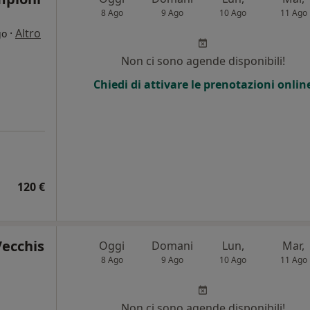
8 Ago
9 Ago
10 Ago
11 Ago
·
Altro
go
Non ci sono agende disponibili!
Chiedi di attivare le prenotazioni onlin
120 €
Vecchis
Oggi
Domani
Lun,
Mar,
8 Ago
9 Ago
10 Ago
11 Ago
Non ci sono agende disponibili!