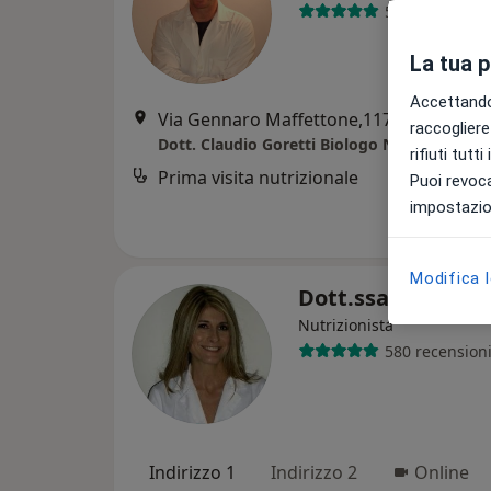
52 recensioni
La tua 
Accettando,
Via Gennaro Maffettone,117, Fiumicino
raccogliere 
Dott. Claudio Goretti Biologo Nutrizionista
rifiuti tutt
Prima visita nutrizionale
Puoi revoca
impostazion
Modifica 
Dott.ssa Viviana 
Nutrizionista
580 recension
Indirizzo 1
Indirizzo 2
Online