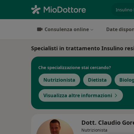
es. prest
Consulenza online
Date dispon
Specialisti in trattamento Insulino re
Che specializzazione stai cercando?
Nutrizionista
Dietista
Biolog
Visualizza altre informazioni
Dott. Claudio Gor
Nutrizionista