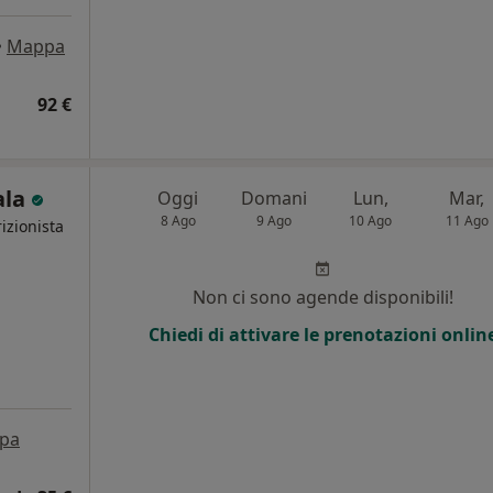
•
Mappa
92 €
ala
Oggi
Domani
Lun,
Mar,
8 Ago
9 Ago
10 Ago
11 Ago
izionista
i
Non ci sono agende disponibili!
Chiedi di attivare le prenotazioni onlin
pa