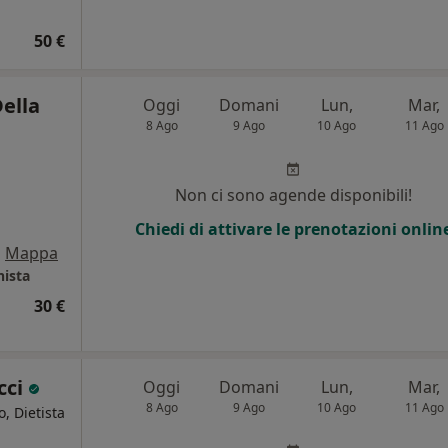
50 €
Della
Oggi
Domani
Lun,
Mar,
8 Ago
9 Ago
10 Ago
11 Ago
Non ci sono agende disponibili!
Chiedi di attivare le prenotazioni onlin
•
Mappa
nista
30 €
cci
Oggi
Domani
Lun,
Mar,
8 Ago
9 Ago
10 Ago
11 Ago
, Dietista