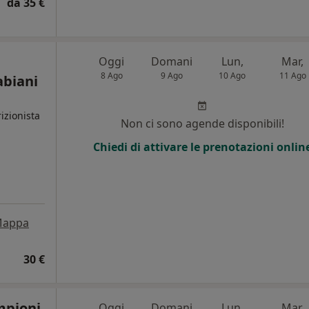
da 35 €
Oggi
Domani
Lun,
Mar,
8 Ago
9 Ago
10 Ago
11 Ago
abiani
izionista
Non ci sono agende disponibili!
Chiedi di attivare le prenotazioni onlin
appa
30 €
mpioni
Oggi
Domani
Lun,
Mar,