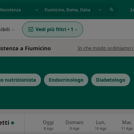
azione, medico, struttura
es: Roma
L
ibili
Vedi più filtri
•
1
sistenza a Fiumicino
In che modo ordiniamo i r
o nutrizionista
Endocrinologo
Diabetologo
etti
Oggi
Domani
Lun,
Mar,
8 Ago
9 Ago
10 Ago
11 Ago