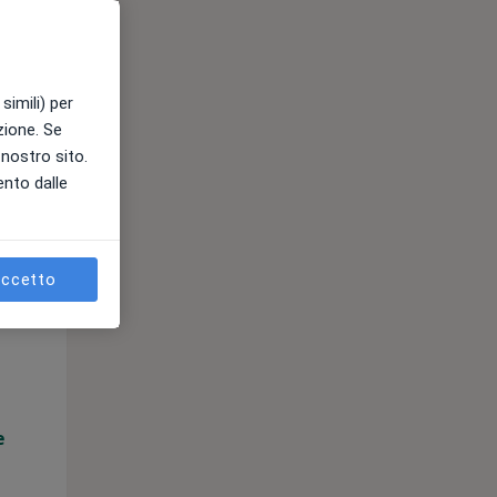
e
simili) per
azione. Se
l nostro sito.
ento dalle
ccetto
Mer,
Gio,
Ven,
12 Ago
13 Ago
14 Ago
e