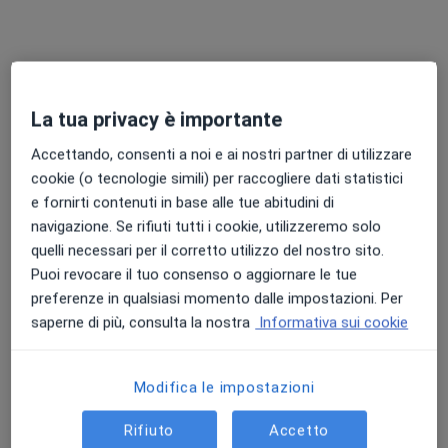
Dr. DOMENICO CORRADO
·
Altro
Dentista, Ortodontista, Posturologo
13 recensioni
La tua privacy è importante
Accettando, consenti a noi e ai nostri partner di utilizzare
Indirizzo
Online
cookie (o tecnologie simili) per raccogliere dati statistici
e fornirti contenuti in base alle tue abitudini di
Via Roma 15, Sarno
•
Mappa
navigazione. Se rifiuti tutti i cookie, utilizzeremo solo
Studio Dentistico Sorriso & Salute Del Dottor Domenico Corrado
quelli necessari per il corretto utilizzo del nostro sito.
Puoi revocare il tuo consenso o aggiornare le tue
Ablazione
da 60 €
preferenze in qualsiasi momento dalle impostazioni. Per
Questo dottore non ha ancora attivato le prenotazioni online presso questo indirizzo.
saperne di più, consulta la nostra
Informativa sui cookie
Chiedi di attivare le prenotazioni online
Modifica le impostazioni
Rifiuto
Accetto