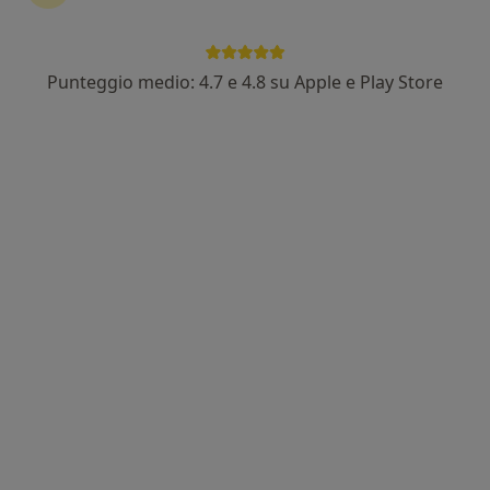
Punteggio medio: 4.7 e 4.8 su Apple e Play Store
Dott. Alessandro Serio
Medico di medicina generale, Cardiologo, Medico dello sport
·
Altro
Via Cicalesi 81, Nocera Inferiore
•
Mappa
Studio Medico Dott.Serio Alessandro
Visita medica generica in CONVENZIONE
Prestazione gratuita
Questo dottore non ha ancora attivato le prenotazioni online presso questo indirizzo.
Chiedi di attivare le prenotazioni online