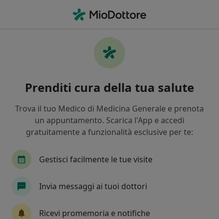
Men
Gengivite • Sarno, SA
Filters
• 1
Assicurazione
Map
Specialisti in trattamento Gengivite a Sarno
Prenditi cura della tua salute
In che modo ordiniamo i risultati
Trova il tuo Medico di Medicina Generale e prenota
un appuntamento. Scarica l'App e accedi
Che specializzazione stai cercando?
gratuitamente a funzionalità esclusive per te:
Dentista
Ortodontista
Medico di medicin
Gestisci facilmente le tue visite
Invia messaggi ai tuoi dottori
Ricevi promemoria e notifiche