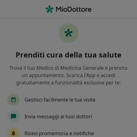
Men
Gengivite • Sant Antimo, NA
Filters
• 1
Assicurazione
Map
Specialisti in trattamento Gengivite a
Prenditi cura della tua salute
Sant'Antimo
In che modo ordiniamo i risultati
Trova il tuo Medico di Medicina Generale e prenota
un appuntamento. Scarica l'App e accedi
gratuitamente a funzionalità esclusive per te:
Che specializzazione stai cercando?
Dentista
Ortodontista
Medico di medicin
Gestisci facilmente le tue visite
Invia messaggi ai tuoi dottori
Ricevi promemoria e notifiche