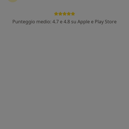
Punteggio medio: 4.7 e 4.8 su Apple e Play Store
Dr. Marco Bencivenga
·
Altro
Medico di medicina generale
62 recensioni
Via Roma 523, Melito di Napoli
•
Mappa
Studio Medico Dott. Bencivenga Marco
Visita medica generica in CONVENZIONE
Prestazione gratuita
Questo dottore non ha ancora attivato le prenotazioni online presso questo indirizzo.
Chiedi di attivare le prenotazioni online