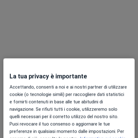
Dott.ssa Giovanna Maisto
·
Altro
Medico di medicina generale
Via Santa Rita da Cascia 35, Giugliano in Campania
•
Mappa
Studio MMG Dott.ssa Giovanna Maisto
Questo dottore non ha ancora attivato le prenotazioni online presso questo indirizzo.
La tua privacy è importante
Chiedi di attivare le prenotazioni online
Accettando, consenti a noi e ai nostri partner di utilizzare
cookie (o tecnologie simili) per raccogliere dati statistici
e fornirti contenuti in base alle tue abitudini di
navigazione. Se rifiuti tutti i cookie, utilizzeremo solo
quelli necessari per il corretto utilizzo del nostro sito.
Puoi revocare il tuo consenso o aggiornare le tue
preferenze in qualsiasi momento dalle impostazioni. Per