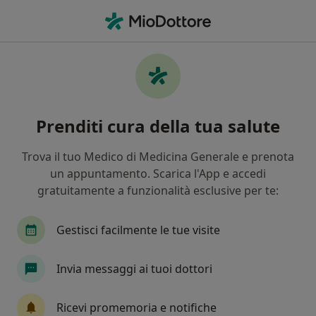
Men
Gastrite • Senigallia, AN
Filters
• 1
Mappa
Specialisti in trattamento Gastrite a
Prenditi cura della tua salute
Senigallia
In che modo ordiniamo i risultati
Trova il tuo Medico di Medicina Generale e prenota
un appuntamento. Scarica l'App e accedi
gratuitamente a funzionalità esclusive per te:
Che specializzazione stai cercando?
Nutrizionista
Medico di medicina generale
Gestisci facilmente le tue visite
Invia messaggi ai tuoi dottori
Ricevi promemoria e notifiche