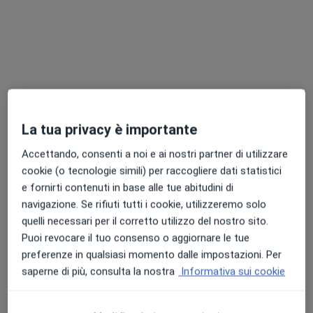
Dott.ssa Debora Pierfederici
·
Altro
Nutrizionista, Dietista, Dietologa
96 recensioni
La tua privacy è importante
Indirizzo
Online
Accettando, consenti a noi e ai nostri partner di utilizzare
cookie (o tecnologie simili) per raccogliere dati statistici
Via Caduti sul Lavoro 5, Senigallia
•
Mappa
e fornirti contenuti in base alle tue abitudini di
Palestra FitxFun
navigazione. Se rifiuti tutti i cookie, utilizzeremo solo
Analisi della composizione corporea
Prestazione gratuita
quelli necessari per il corretto utilizzo del nostro sito.
Questo dottore non ha ancora attivato le prenotazioni online presso questo indirizzo.
Puoi revocare il tuo consenso o aggiornare le tue
preferenze in qualsiasi momento dalle impostazioni. Per
Chiedi di attivare le prenotazioni online
saperne di più, consulta la nostra
Informativa sui cookie