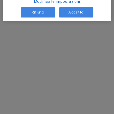
Modifica le impostazioni
Rifiuto
Accetto
Pagamenti online
Dott.ssa Dalia Camilletti
Nutrizionista, Biologo nutrizionista
10 recensioni
Indirizzo
Online
Via Filippo Corridoni 15, Senigallia
•
Mappa
Salus Familiae
Prima Visita
130 €
Questo dottore non ha ancora attivato le prenotazioni online presso questo indirizzo.