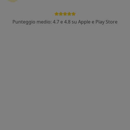
Punteggio medio: 4.7 e 4.8 su Apple e Play Store
Dott.ssa Lucia Mandolini
·
Altro
Osteopata, Fisioterapista, Posturologa
127 recensioni
Piazza Simoncelli 7, Senigallia
•
Mappa
Lucia Mandolini Lab
Visita osteopatica
Prezzo non disponibile
Questo dottore non ha ancora attivato le prenotazioni online presso questo indirizzo.
Chiedi di attivare le prenotazioni online