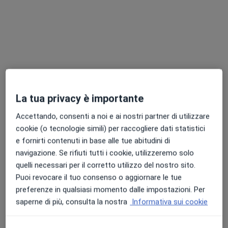
La tua privacy è importante
Dott.ssa Benedetta Falleni
Accettando, consenti a noi e ai nostri partner di utilizzare
·
Altro
Psicologa, Sessuologa
cookie (o tecnologie simili) per raccogliere dati statistici
21 recensioni
e fornirti contenuti in base alle tue abitudini di
navigazione. Se rifiuti tutti i cookie, utilizzeremo solo
Indirizzo 1
Indirizzo 2
Online
quelli necessari per il corretto utilizzo del nostro sito.
Puoi revocare il tuo consenso o aggiornare le tue
Viale Italia, 34, Cecina
•
Mappa
preferenze in qualsiasi momento dalle impostazioni. Per
studio privato
saperne di più, consulta la nostra
Informativa sui cookie
Colloquio psicologico
75 €