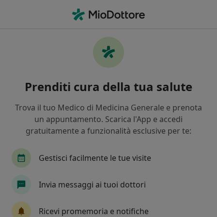
Men
Fobie • Cecina, LI
Filters
• 1
Mappa
Specialisti in trattamento Fobie a Cecina
Prenditi cura della tua salute
In che modo ordiniamo i risultati
Trova il tuo Medico di Medicina Generale e prenota
un appuntamento. Scarica l'App e accedi
Che specializzazione stai cercando?
gratuitamente a funzionalità esclusive per te:
Psicologo
Psicoterapeuta
Psicologo clinic
Gestisci facilmente le tue visite
Invia messaggi ai tuoi dottori
Ricevi promemoria e notifiche