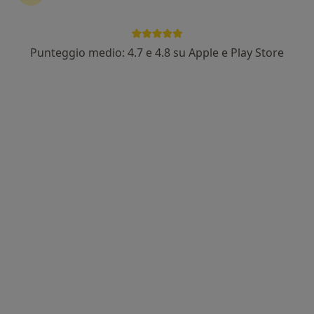
Punteggio medio: 4.7 e 4.8 su Apple e Play Store
Dott. Gianmarco Mannucci
Psicologo, Psicologo clinico
16 recensioni
Indirizzo
Online
Via Oreste Marrucci, 55A, Cecina
•
Mappa
Studio ARIA
Colloquio psicologico
50 €
Questo dottore non ha ancora attivato le prenotazioni online presso questo indirizzo.
Chiedi di attivare le prenotazioni online