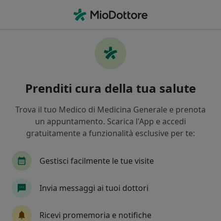
Men
Fobia • Busto Arsizio, VA
Filters
• 1
Assicurazione
Map
Specialisti in trattamento Fobia a Busto
Prenditi cura della tua salute
Arsizio
In che modo ordiniamo i risultati
Trova il tuo Medico di Medicina Generale e prenota
un appuntamento. Scarica l'App e accedi
gratuitamente a funzionalità esclusive per te:
Che specializzazione stai cercando?
Psicologo
Psicoterapeuta
Psicologo clinic
Gestisci facilmente le tue visite
Invia messaggi ai tuoi dottori
Ricevi promemoria e notifiche