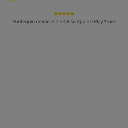
Punteggio medio: 4.7 e 4.8 su Apple e Play Store
Nuovo profilo su MioDottore
Dott.ssa Anna Maria Buffardo
·
Altro
Psicologa, Psicologa clinica
Indirizzo 1
Indirizzo 2
Via Cavour, 15, Gallarate
•
Mappa
Anna Maria Buffardo c/o Studio di psicoterapia
Colloquio psicologico
da 65 €
Questo dottore non ha ancora attivato le prenotazioni online presso questo indirizzo.
Chiedi di attivare le prenotazioni online