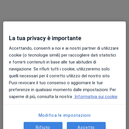
Studio clinico
70 €
Questo dottore non ha ancora attivato le prenotazioni online presso questo indirizzo.
Chiedi di attivare le prenotazioni online
La tua privacy è importante
Accettando, consenti a noi e ai nostri partner di utilizzare
cookie (o tecnologie simili) per raccogliere dati statistici
e fornirti contenuti in base alle tue abitudini di
navigazione. Se rifiuti tutti i cookie, utilizzeremo solo
quelli necessari per il corretto utilizzo del nostro sito.
Puoi revocare il tuo consenso o aggiornare le tue
preferenze in qualsiasi momento dalle impostazioni. Per
Dott.ssa Alice Boldrin
saperne di più, consulta la nostra
Informativa sui cookie
·
Altro
Psicologa, Psicologa clinica
22 recensioni
Modifica le impostazioni
Indirizzo
Online
Rifiuto
Accetto