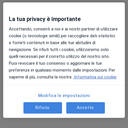
Colloquio psicologico
122 €
Questo dottore non ha ancora attivato le prenotazioni online presso questo indirizzo.
La tua privacy è importante
Chiedi di attivare le prenotazioni online
Accettando, consenti a noi e ai nostri partner di utilizzare
cookie (o tecnologie simili) per raccogliere dati statistici
e fornirti contenuti in base alle tue abitudini di
navigazione. Se rifiuti tutti i cookie, utilizzeremo solo
quelli necessari per il corretto utilizzo del nostro sito.
Puoi revocare il tuo consenso o aggiornare le tue
preferenze in qualsiasi momento dalle impostazioni. Per
saperne di più, consulta la nostra
Informativa sui cookie
Dr. Francesco Rizzo
Modifica le impostazioni
·
Altro
Psicoterapeuta, Psicologo, Neuropsicologo
Rifiuto
Accetto
32 recensioni
Indirizzo 1
Indirizzo 2
Online