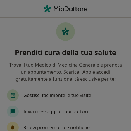
Men
Disturbo D Ansia Generalizzato • Busto Arsizio, VA
Filters
• 1
Assicurazione
Map
Specialisti in trattamento Disturbo d'ansia
Prenditi cura della tua salute
generalizzato a Busto Arsizio
In che modo ordiniamo i risultati
Trova il tuo Medico di Medicina Generale e prenota
un appuntamento. Scarica l'App e accedi
gratuitamente a funzionalità esclusive per te:
Che specializzazione stai cercando?
Psicologo
Psicoterapeuta
Psicologo clinic
Gestisci facilmente le tue visite
Invia messaggi ai tuoi dottori
Ricevi promemoria e notifiche