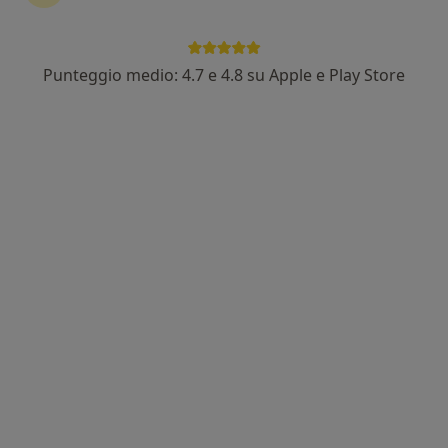
Punteggio medio: 4.7 e 4.8 su Apple e Play Store
Nuovo profilo su MioDottore
Dott.ssa Anna Maria Buffardo
·
Altro
Psicologa, Psicologa clinica
Indirizzo 1
Indirizzo 2
Via Cavour, 15, Gallarate
•
Mappa
Anna Maria Buffardo c/o Studio di psicoterapia
Colloquio psicologico
da 65 €
Questo dottore non ha ancora attivato le prenotazioni online presso questo indirizzo.
Chiedi di attivare le prenotazioni online