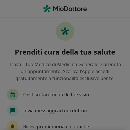
Men
Faringite • Villasor, CA
Filters
• 1
Mappa
Specialisti in trattamento Faringite a
Prenditi cura della tua salute
Villasor
In che modo ordiniamo i risultati
Trova il tuo Medico di Medicina Generale e prenota
un appuntamento. Scarica l'App e accedi
gratuitamente a funzionalità esclusive per te:
Che specializzazione stai cercando?
Otorino
Pediatra di Libera Scelta
Gestisci facilmente le tue visite
Invia messaggi ai tuoi dottori
Ricevi promemoria e notifiche