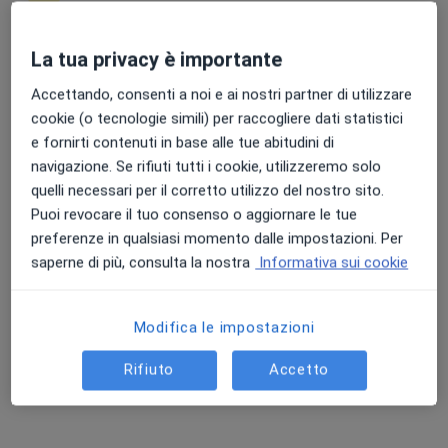
La tua privacy è importante
Punteggio medio: 4.7 e 4.8 su Apple e Play Store
Accettando, consenti a noi e ai nostri partner di utilizzare
Pagamenti online
cookie (o tecnologie simili) per raccogliere dati statistici
Dott.ssa Sonia Murgia
e fornirti contenuti in base alle tue abitudini di
Otorino
navigazione. Se rifiuti tutti i cookie, utilizzeremo solo
216 recensioni
quelli necessari per il corretto utilizzo del nostro sito.
Via Sivilleri n. 31, Villasor
•
Mappa
Puoi revocare il tuo consenso o aggiornare le tue
Studio Medico Villasor
preferenze in qualsiasi momento dalle impostazioni. Per
saperne di più, consulta la nostra
Informativa sui cookie
Prima visita otorinolaringoiatrica
90 €
Questo dottore non ha ancora attivato le prenotazioni online presso questo indirizzo.
Modifica le impostazioni
Chiedi di attivare le prenotazioni online
Rifiuto
Accetto