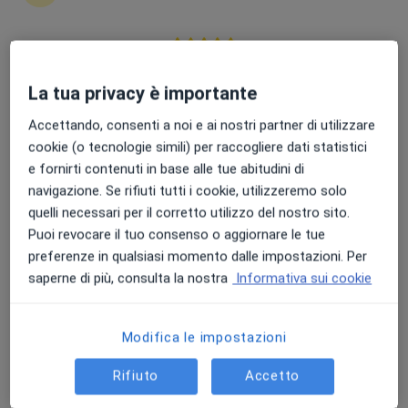
Punteggio medio: 4.7 e 4.8 su Apple e Play Store
Dr. Giuseppe Funicelli
La tua privacy è importante
·
Altro
Gastroenterologo, Proctologo, Chirurgo generale
Accettando, consenti a noi e ai nostri partner di utilizzare
123 recensioni
cookie (o tecnologie simili) per raccogliere dati statistici
e fornirti contenuti in base alle tue abitudini di
Indirizzo
Online
navigazione. Se rifiuti tutti i cookie, utilizzeremo solo
quelli necessari per il corretto utilizzo del nostro sito.
Via Piave 52, Agropoli
•
Mappa
Puoi revocare il tuo consenso o aggiornare le tue
Studio Medico Agropoli
preferenze in qualsiasi momento dalle impostazioni. Per
saperne di più, consulta la nostra
Informativa sui cookie
Visita di chirurgia generale
150 €
Questo dottore non ha ancora attivato le prenotazioni online presso questo indirizzo.
Modifica le impostazioni
Chiedi di attivare le prenotazioni online
Rifiuto
Accetto