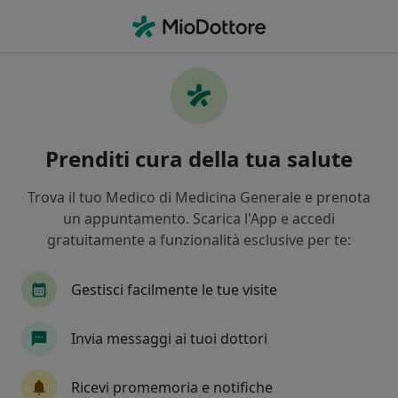
Men
Ernia Iatale • Agropoli, SA
Filters
• 1
Mappa
Specialisti in trattamento Ernia iatale a
Prenditi cura della tua salute
Agropoli
In che modo ordiniamo i risultati
Trova il tuo Medico di Medicina Generale e prenota
un appuntamento. Scarica l'App e accedi
gratuitamente a funzionalità esclusive per te:
Che specializzazione stai cercando?
Gastroenterologo
Proctologo
Chirurgo ge
Gestisci facilmente le tue visite
Invia messaggi ai tuoi dottori
Ricevi promemoria e notifiche