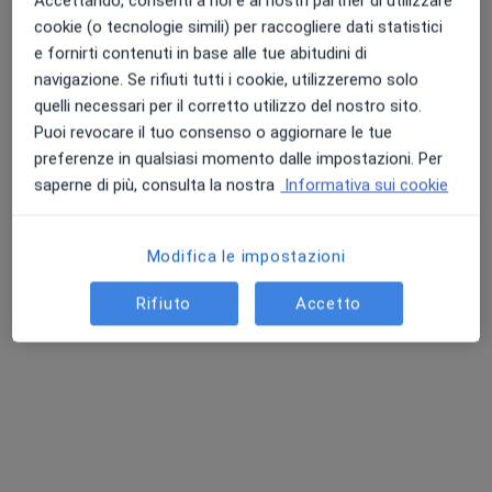
Accettando, consenti a noi e ai nostri partner di utilizzare
cookie (o tecnologie simili) per raccogliere dati statistici
e fornirti contenuti in base alle tue abitudini di
navigazione. Se rifiuti tutti i cookie, utilizzeremo solo
Punteggio medio: 4.7 e 4.8 su Apple e Play Store
Dott. Luca Potestio
quelli necessari per il corretto utilizzo del nostro sito.
Puoi revocare il tuo consenso o aggiornare le tue
·
Altro
Dermatologo, Tricologo, Medico estetico
preferenze in qualsiasi momento dalle impostazioni. Per
89 recensioni
saperne di più, consulta la nostra
Informativa sui cookie
Via Giuseppe Cerasa 1, Tuscania
•
Mappa
Studio Privato dott. Luca Potestio
Modifica le impostazioni
Questo dottore non ha ancora attivato le prenotazioni online presso questo indirizzo.
Rifiuto
Accetto
Chiedi di attivare le prenotazioni online
Ricerche correlate
Città vicino Tuscania
Erisipela a Manziana