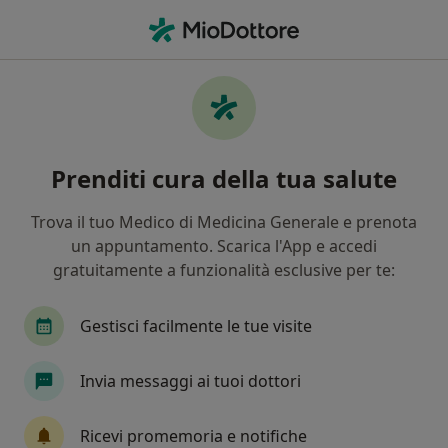
Men
Epitrocleite • Reggio Emilia, RE
Filters
• 1
Assicurazione
Map
Specialisti in trattamento Epitrocleite a
Prenditi cura della tua salute
Reggio Emilia
In che modo ordiniamo i risultati
Trova il tuo Medico di Medicina Generale e prenota
un appuntamento. Scarica l'App e accedi
gratuitamente a funzionalità esclusive per te:
Che specializzazione stai cercando?
Fisioterapista
Ortopedico
Chinesiologo
Gestisci facilmente le tue visite
Invia messaggi ai tuoi dottori
Ricevi promemoria e notifiche