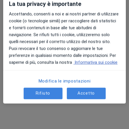
La tua privacy è importante
Accettando, consenti a noi e ai nostri partner di utilizzare
cookie (o tecnologie simili) per raccogliere dati statistici
Dr. Enrico Lancellotti
e fornirti contenuti in base alle tue abitudini di
·
Altro
Ortopedico
navigazione. Se rifiuti tutti i cookie, utilizzeremo solo
18 recensioni
quelli necessari per il corretto utilizzo del nostro sito.
Puoi revocare il tuo consenso o aggiornare le tue
Indirizzo 1
Indirizzo 2
Indirizzo 3
Indirizzo 4
preferenze in qualsiasi momento dalle impostazioni. Per
saperne di più, consulta la nostra
Informativa sui cookie
Via Beniamino Gigli 7, Reggio Emilia
•
Mappa
Bianalisi - Medical Center
Modifica le impostazioni
Prima visita ortopedica
150 €
Rifiuto
Accetto
Questo dottore non ha ancora attivato le prenotazioni online presso questo indirizzo.
Chiedi di attivare le prenotazioni online