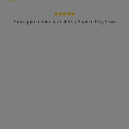
Punteggio medio: 4.7 e 4.8 su Apple e Play Store
Dott. Francesco Pardo
·
Altro
Ortopedico
38 recensioni
Viale Monte San Michele, 5/D, Reggio Emilia
•
Mappa
Poliambulatorio Privato San Michele, S.R.L.
Visita ortopedica
153 €
Questo dottore non ha ancora attivato le prenotazioni online presso questo indirizzo.
Chiedi di attivare le prenotazioni online