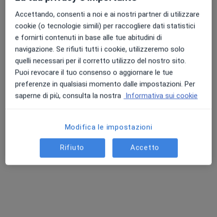
Accettando, consenti a noi e ai nostri partner di utilizzare
cookie (o tecnologie simili) per raccogliere dati statistici
e fornirti contenuti in base alle tue abitudini di
navigazione. Se rifiuti tutti i cookie, utilizzeremo solo
quelli necessari per il corretto utilizzo del nostro sito.
Puoi revocare il tuo consenso o aggiornare le tue
Dott.ssa Sara Palmonari
preferenze in qualsiasi momento dalle impostazioni. Per
·
Altro
Fisioterapista, Posturologa, Osteopata
saperne di più, consulta la nostra
Informativa sui cookie
41 recensioni
Modifica le impostazioni
Indirizzo 1
Indirizzo 2
Online
Rifiuto
Accetto
Rio Saliceto
•
Mappa
Studio di Fisioterapia e Posturologia di Sara Palmonari
Fisioterapia
50 €
Questo dottore non ha ancora attivato le prenotazioni online presso questo indirizzo.