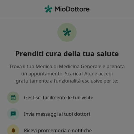
Men
Epitrocleite • Rio Saliceto, RE
Filters
• 1
Mappa
Specialisti in trattamento Epitrocleite a Rio
Prenditi cura della tua salute
Saliceto
In che modo ordiniamo i risultati
Trova il tuo Medico di Medicina Generale e prenota
un appuntamento. Scarica l'App e accedi
gratuitamente a funzionalità esclusive per te:
Che specializzazione stai cercando?
Fisioterapista
Ortopedico
Osteopata
Gestisci facilmente le tue visite
Invia messaggi ai tuoi dottori
Ricevi promemoria e notifiche