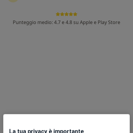
Punteggio medio: 4.7 e 4.8 su Apple e Play Store
Dr. Fabio Serafini
·
Altro
Ortopedico, Chirurgo
71 recensioni
Indirizzo 1
Indirizzo 2
Via XX Settembre 6, Rio Saliceto
•
Mappa
Poliambulatorio FisioMediLab Reggio Emilia
Visita ortopedica
Prezzo non disponibile
Questo dottore non ha ancora attivato le prenotazioni online presso questo indirizzo.
Chiedi di attivare le prenotazioni online
La tua privacy è importante