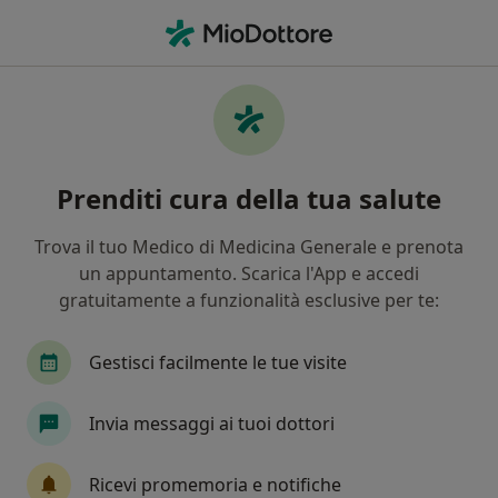
Men
Epilessia • Venezia, VE
Filters
• 1
Mappa
Specialisti in trattamento Epilessia a
Prenditi cura della tua salute
Venezia
In che modo ordiniamo i risultati
Trova il tuo Medico di Medicina Generale e prenota
un appuntamento. Scarica l'App e accedi
gratuitamente a funzionalità esclusive per te:
Che specializzazione stai cercando?
Neurologo
Psicoterapeuta
Medico di med
Gestisci facilmente le tue visite
Invia messaggi ai tuoi dottori
Ricevi promemoria e notifiche