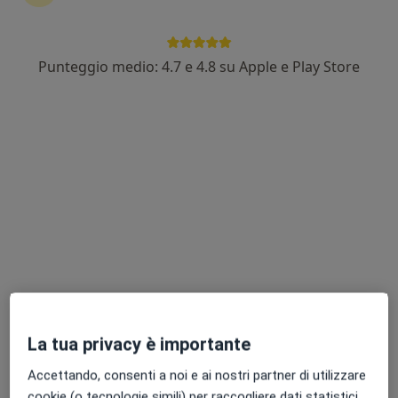
Punteggio medio: 4.7 e 4.8 su Apple e Play Store
Dott.ssa Chiara Da Ronch
·
Altro
Psicologa, Psicoterapeuta, Psicologa clinica
16 recensioni
Indirizzo
Online
Via Giuseppe Saragat 1, Mestre
•
Mappa
Salus Medica Trinity
Questo dottore non ha ancora attivato le prenotazioni online presso questo indirizzo.
Chiedi di attivare le prenotazioni online
La tua privacy è importante
Accettando, consenti a noi e ai nostri partner di utilizzare
cookie (o tecnologie simili) per raccogliere dati statistici