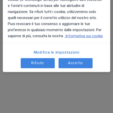
e fornirti contenuti in base alle tue abitudini di
navigazione. Se rifiuti tutti i cookie, utilizzeremo solo
quelli necessari per il corretto utilizzo del nostro sito.
Puoi revocare il tuo consenso o aggiornare le tue
preferenze in qualsiasi momento dalle impostazioni. Per
Dr. Massimo Bizzarini
saperne di più, consulta la nostra
Informativa sui cookie
·
Altro
Neurologo
1 recensione
Modifica le impostazioni
Indirizzo 1
Indirizzo 2
Rifiuto
Accetto
Via Giuseppe Saragat 1, Mestre
•
Mappa
Salus Medica Trinity
Questo dottore non ha ancora attivato le prenotazioni online presso questo indirizzo.
Chiedi di attivare le prenotazioni online