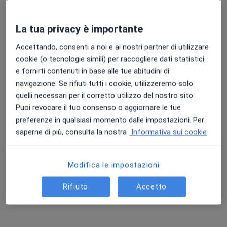
La tua privacy è importante
Accettando, consenti a noi e ai nostri partner di utilizzare
cookie (o tecnologie simili) per raccogliere dati statistici
e fornirti contenuti in base alle tue abitudini di
navigazione. Se rifiuti tutti i cookie, utilizzeremo solo
Dott.ssa Federica Di Mura
quelli necessari per il corretto utilizzo del nostro sito.
·
Altro
Puoi revocare il tuo consenso o aggiornare le tue
Medico di medicina generale, Sessuologa
preferenze in qualsiasi momento dalle impostazioni. Per
Via Herrsching, 7, Trento
•
Mappa
saperne di più, consulta la nostra
Informativa sui cookie
Poliambulatori Trento
Prima visita sessuologica
120 €
Modifica le impostazioni
Questo dottore non ha ancora attivato le prenotazioni online presso questo indirizzo.
Rifiuto
Accetto
Chiedi di attivare le prenotazioni online