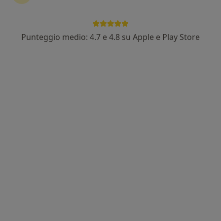
Punteggio medio: 4.7 e 4.8 su Apple e Play Store
Pagamenti online
Dott. Giorgio Piccioli Cappelli
·
Altro
Fisioterapista, Osteopata, Posturologo
309 recensioni
MILANO 140, Trento
•
Mappa
STUDIO MEDICO CAVAGNOLI
Prima visita osteopatica
120 €
Questo dottore non ha ancora attivato le prenotazioni online presso questo indirizzo.
Chiedi di attivare le prenotazioni online