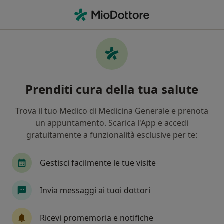
Men
Epicondilite • Trento, TN
Filters
• 1
Mappa
Specialisti in trattamento Epicondilite a
Prenditi cura della tua salute
Trento
In che modo ordiniamo i risultati
Trova il tuo Medico di Medicina Generale e prenota
un appuntamento. Scarica l'App e accedi
gratuitamente a funzionalità esclusive per te:
Che specializzazione stai cercando?
Fisioterapista
Ortopedico
Osteopata
Gestisci facilmente le tue visite
Invia messaggi ai tuoi dottori
Ricevi promemoria e notifiche