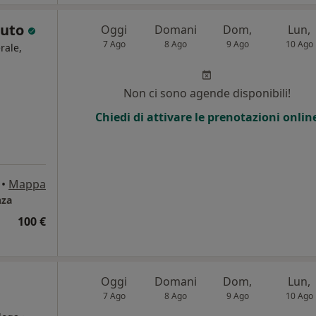
iuto
Oggi
Domani
Dom,
Lun,
7 Ago
8 Ago
9 Ago
10 Ago
rale,
i
Non ci sono agende disponibili!
Chiedi di attivare le prenotazioni onlin
•
Mappa
nza
100 €
Oggi
Domani
Dom,
Lun,
7 Ago
8 Ago
9 Ago
10 Ago