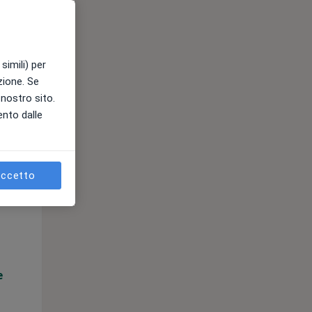
e
simili) per
azione. Se
l nostro sito.
ento dalle
ccetto
Mar,
Mer,
Gio,
11 Ago
12 Ago
13 Ago
e