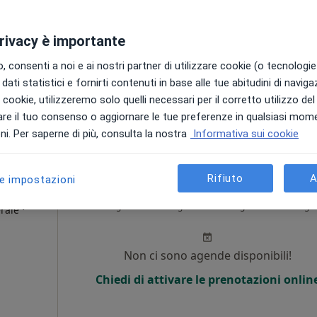
·
ogo
Non ci sono agende disponibili!
privacy è importante
Chiedi di attivare le prenotazioni onlin
 consenti a noi e ai nostri partner di utilizzare cookie (o tecnologie 
dati statistici e fornirti contenuti in base alle tue abitudini di navig
i i cookie, utilizzeremo solo quelli necessari per il corretto utilizzo de
150 €
re il tuo consenso o aggiornare le tue preferenze in qualsiasi mom
i. Per saperne di più, consulta la nostra
Informativa sui cookie
Rifiuto
A
le impostazioni
Laface
Oggi
Domani
Dom,
Lun,
7 Ago
8 Ago
9 Ago
10 Ago
·
rale
Non ci sono agende disponibili!
Chiedi di attivare le prenotazioni onlin