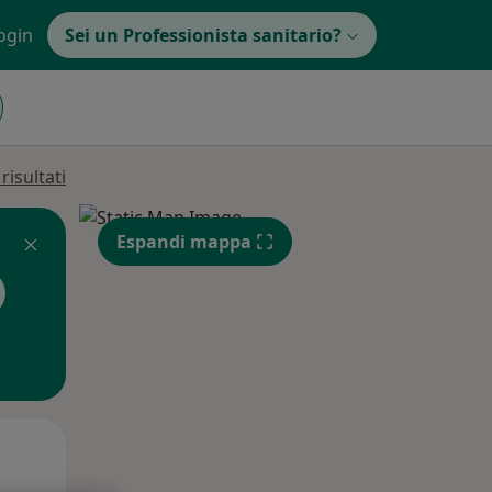
ogin
Sei un Professionista sanitario?
isultati
Espandi mappa
Mar,
Mer,
Gio,
11 Ago
12 Ago
13 Ago