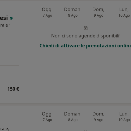
Oggi
Domani
Dom,
Lun,
7 Ago
8 Ago
9 Ago
10 Ago
nesi
·
rale
Non ci sono agende disponibili!
i
Chiedi di attivare le prenotazioni onlin
150 €
Oggi
Domani
Dom,
Lun,
7 Ago
8 Ago
9 Ago
10 Ago
rale,