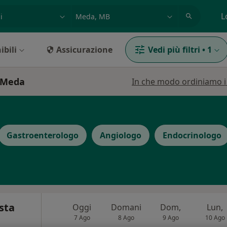
azione, medico, struttura
es: Roma
L
ibili
Assicurazione
Vedi più filtri
•
1
a Meda
In che modo ordiniamo i r
Gastroenterologo
Angiologo
Endocrinologo
sta
Oggi
Domani
Dom,
Lun,
7 Ago
8 Ago
9 Ago
10 Ago