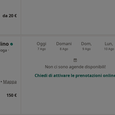
da 20 €
lino
Oggi
Domani
Dom,
Lun,
7 Ago
8 Ago
9 Ago
10 Ago
·
loga
i
Non ci sono agende disponibili!
Chiedi di attivare le prenotazioni onlin
•
Mappa
150 €