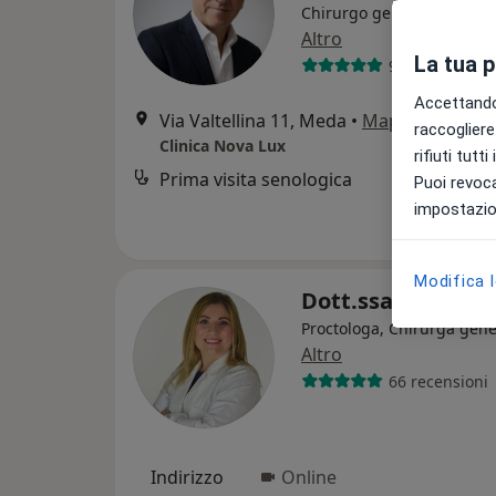
Chirurgo generale, Senol
Altro
La tua 
95 recensioni
Accettando,
Via Valtellina 11, Meda
•
Mappa
raccogliere 
Clinica Nova Lux
rifiuti tutt
Prima visita senologica
Puoi revoca
impostazion
Modifica 
Dott.ssa Letizia 
Proctologa, Chirurga gene
Altro
66 recensioni
Indirizzo
Online