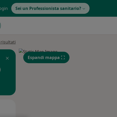
ogin
Sei un Professionista sanitario?
isultati
Espandi mappa
Mar,
Mer,
Gio,
11 Ago
12 Ago
13 Ago