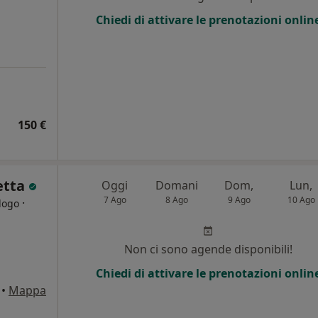
Chiedi di attivare le prenotazioni onlin
150 €
etta
Oggi
Domani
Dom,
Lun,
7 Ago
8 Ago
9 Ago
10 Ago
·
logo
Non ci sono agende disponibili!
Chiedi di attivare le prenotazioni onlin
•
Mappa