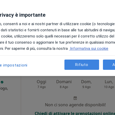
i
Non ci sono agende disponibili!
privacy è importante
Chiedi di attivare le prenotazioni onlin
 consenti a noi e ai nostri partner di utilizzare cookie (o tecnologie 
dati statistici e fornirti contenuti in base alle tue abitudini di navig
i i cookie, utilizzeremo solo quelli necessari per il corretto utilizzo de
re il tuo consenso o aggiornare le tue preferenze in qualsiasi mom
•
Mappa
i. Per saperne di più, consulta la nostra
Informativa sui cookie
182 €
Rifiuto
A
le impostazioni
i
Oggi
Domani
Dom,
Lun,
7 Ago
8 Ago
9 Ago
10 Ago
logo,
i
Non ci sono agende disponibili!
Chiedi di attivare le prenotazioni onlin