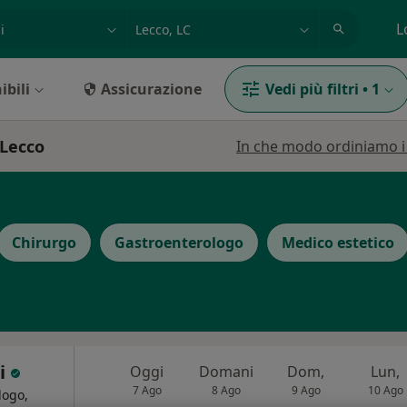
azione, medico, struttura
es: Roma
L
ibili
Assicurazione
Vedi più filtri
•
1
 Lecco
In che modo ordiniamo i r
Chirurgo
Gastroenterologo
Medico estetico
ni
Oggi
Domani
Dom,
Lun,
7 Ago
8 Ago
9 Ago
10 Ago
logo,