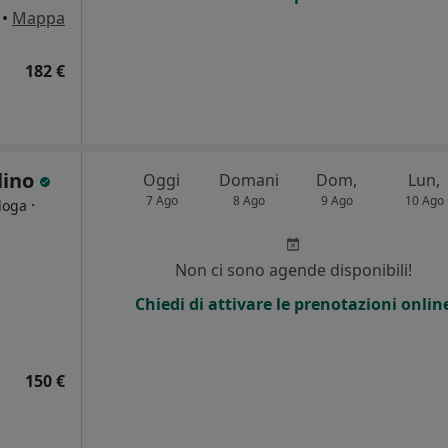
•
Mappa
182 €
lino
Oggi
Domani
Dom,
Lun,
7 Ago
8 Ago
9 Ago
10 Ago
·
loga
i
Non ci sono agende disponibili!
Chiedi di attivare le prenotazioni onlin
150 €