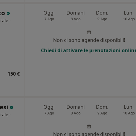
nto
Oggi
Domani
Dom,
Lun,
7 Ago
8 Ago
9 Ago
10 Ago
·
rale
i
Non ci sono agende disponibili!
Chiedi di attivare le prenotazioni onlin
150 €
nesi
Oggi
Domani
Dom,
Lun,
7 Ago
8 Ago
9 Ago
10 Ago
·
rale
i
Non ci sono agende disponibili!