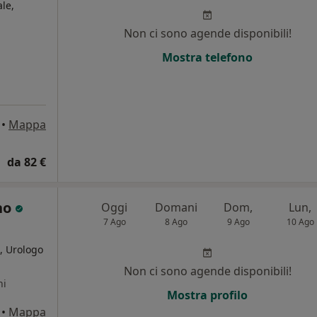
le,
Non ci sono agende disponibili!
Mostra telefono
•
Mappa
da 82 €
ino
Oggi
Domani
Dom,
Lun,
7 Ago
8 Ago
9 Ago
10 Ago
, Urologo
Non ci sono agende disponibili!
ni
Mostra profilo
•
Mappa