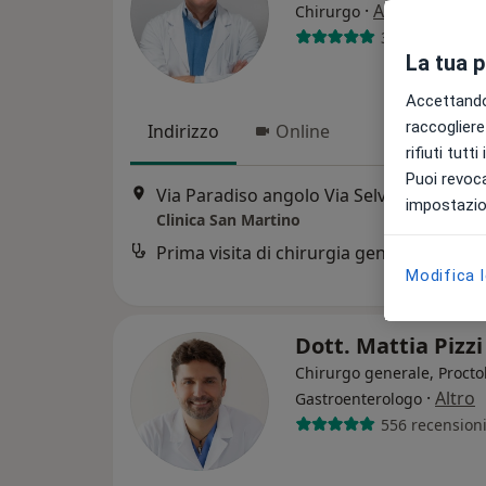
·
Altro
Chirurgo
358 recension
La tua 
Accettando,
raccogliere 
Indirizzo
Online
rifiuti tutt
Puoi revoca
Via Paradiso angolo Via Selvetta, Malgrate
impostazion
Clinica San Martino
Prima visita di chirurgia generale
Modifica 
Dott. Mattia Pizz
Chirurgo generale, Procto
·
Altro
Gastroenterologo
556 recension