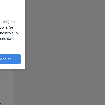
e
simili) per
azione. Se
l nostro sito.
ento dalle
ccetto
Mar,
Mer,
Gio,
11 Ago
12 Ago
13 Ago
e