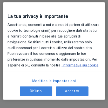
La tua privacy è importante
Accettando, consenti a noi e ai nostri partner di utilizzare
cookie (o tecnologie simili) per raccogliere dati statistici
e fornirti contenuti in base alle tue abitudini di
Dott. Raffaele Falato
navigazione. Se rifiuti tutti i cookie, utilizzeremo solo
·
Psichiatra, Psicoterapeuta, Medico di medicina generale
quelli necessari per il corretto utilizzo del nostro sito.
Altro
Puoi revocare il tuo consenso o aggiornare le tue
507 recensioni
preferenze in qualsiasi momento dalle impostazioni. Per
saperne di più, consulta la nostra
Informativa sui cookie
Indirizzo
Online
Modifica le impostazioni
Ancona
•
Mappa
Studio Medico Dott. Falato 366 4957475
Rifiuto
Accetto
Prima visita psichiatrica
da 150 €
Questo dottore non ha ancora attivato le prenotazioni online presso questo indirizzo.