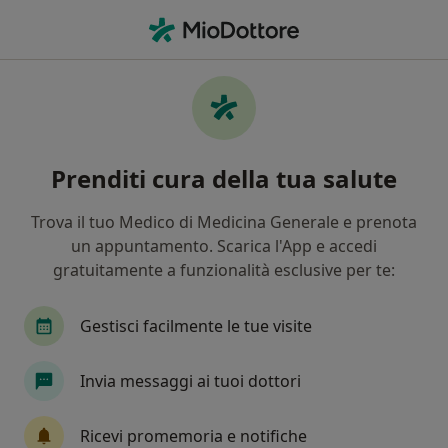
Men
Eiaculazione Precoce • Ancona, AN
Filters
• 1
Mappa
Specialisti in trattamento Eiaculazione
Prenditi cura della tua salute
precoce a Ancona
In che modo ordiniamo i risultati
Trova il tuo Medico di Medicina Generale e prenota
un appuntamento. Scarica l'App e accedi
gratuitamente a funzionalità esclusive per te:
Che specializzazione stai cercando?
Psicologo
Psicoterapeuta
Andrologo
Gestisci facilmente le tue visite
Invia messaggi ai tuoi dottori
Ricevi promemoria e notifiche