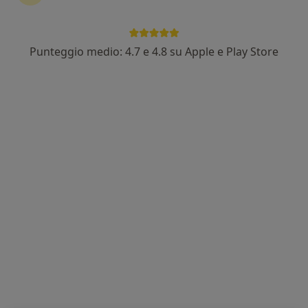
Punteggio medio: 4.7 e 4.8 su Apple e Play Store
Dott. Dario Papa
·
Altro
Psicologo, Psicologo clinico
136 recensioni
Indirizzo
Online
Piazza del Plebiscito, 24, Ancona
•
Mappa
Consulenza ONLINE - Psicologo
Colloquio psicologico online
60 €
Questo dottore non ha ancora attivato le prenotazioni online presso questo indirizzo.
Chiedi di attivare le prenotazioni online