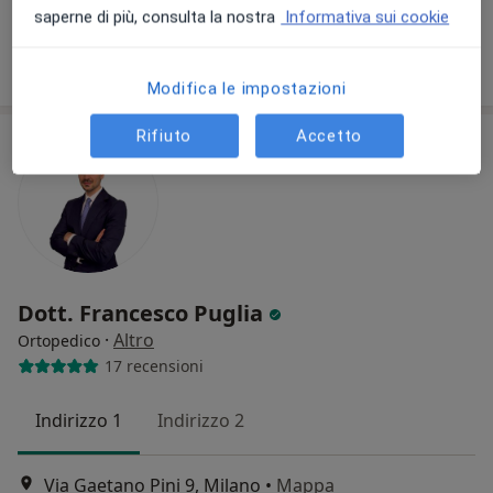
Questo dottore non ha ancora attivato le prenotazioni online presso questo indirizzo.
saperne di più, consulta la nostra
Informativa sui cookie
Chiedi di attivare le prenotazioni online
Modifica le impostazioni
Rifiuto
Accetto
Dott. Francesco Puglia
·
Altro
Ortopedico
17 recensioni
Indirizzo 1
Indirizzo 2
Via Gaetano Pini 9, Milano
•
Mappa