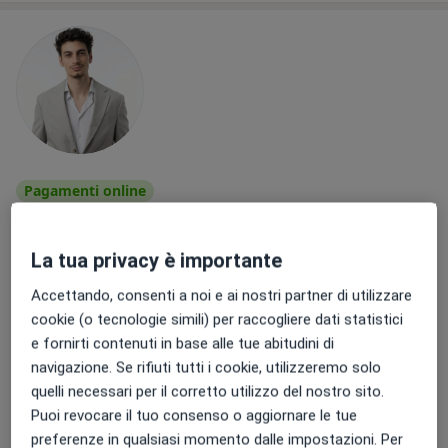
Pagamenti online
Dr. Francesco Pelissero
·
Altro
Fisioterapista, Posturologo, Terapista del dolore
La tua privacy è importante
51 recensioni
Accettando, consenti a noi e ai nostri partner di utilizzare
Indirizzo
Online
cookie (o tecnologie simili) per raccogliere dati statistici
e fornirti contenuti in base alle tue abitudini di
navigazione. Se rifiuti tutti i cookie, utilizzeremo solo
Piazzale Principessa Clotilde, 6, Milano
•
Mappa
quelli necessari per il corretto utilizzo del nostro sito.
Fisiomedica Santanna s.r.l
Puoi revocare il tuo consenso o aggiornare le tue
Fisioterapia
75 €
preferenze in qualsiasi momento dalle impostazioni. Per