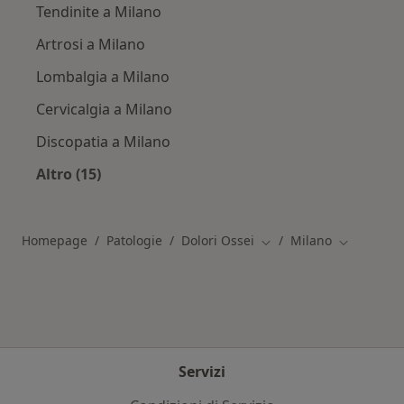
Tendinite a Milano
Artrosi a Milano
Lombalgia a Milano
Cervicalgia a Milano
Discopatia a Milano
Altro (15)
Altro nella categoria: Patologie correlate a Mi
Homepage
Patologie
Dolori Ossei
Milano
Cambia città
Cambia cit
Servizi