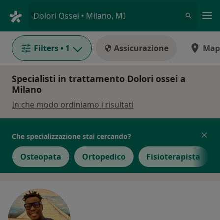
Men
Dolori Ossei • Milano, MI
Filters
• 1
Assicurazione
Map
Specialisti in trattamento Dolori ossei a
Milano
In che modo ordiniamo i risultati
Che specializzazione stai cercando?
Osteopata
Ortopedico
Fisioterapista