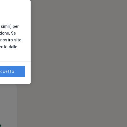
e
simili) per
azione. Se
l nostro sito.
ento dalle
ccetto
Mar,
Mer,
Gio,
11 Ago
12 Ago
13 Ago
e