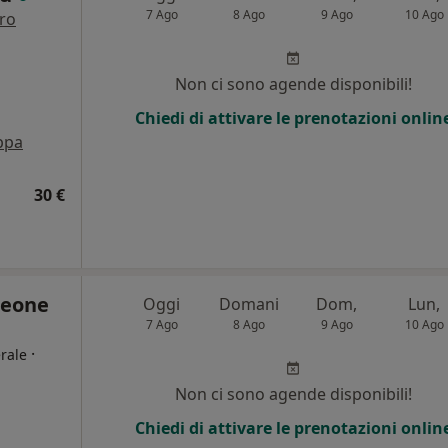
7 Ago
8 Ago
9 Ago
10 Ago
tro
i
Non ci sono agende disponibili!
Chiedi di attivare le prenotazioni onlin
ppa
30 €
lleone
Oggi
Domani
Dom,
Lun,
7 Ago
8 Ago
9 Ago
10 Ago
·
rale
Non ci sono agende disponibili!
i
Chiedi di attivare le prenotazioni onlin