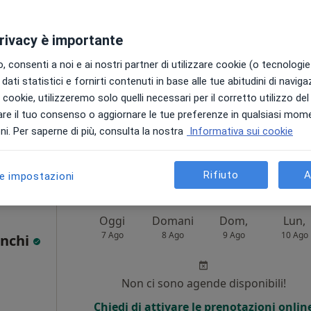
Non ci sono agende disponibili!
privacy è importante
Chiedi di attivare le prenotazioni onlin
 consenti a noi e ai nostri partner di utilizzare cookie (o tecnologie 
dati statistici e fornirti contenuti in base alle tue abitudini di navig
i i cookie, utilizzeremo solo quelli necessari per il corretto utilizzo de
re il tuo consenso o aggiornare le tue preferenze in qualsiasi mom
a
i. Per saperne di più, consulta la nostra
Informativa sui cookie
2
70 €
Rifiuto
A
le impostazioni
Oggi
Domani
Dom,
Lun,
7 Ago
8 Ago
9 Ago
10 Ago
anchi
Non ci sono agende disponibili!
Chiedi di attivare le prenotazioni onlin