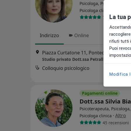
Psicologa, Psicoterapeuta,
·
Altro
Psicologa clinica
La tua 
73 recensioni
Accettando,
raccogliere 
Indirizzo
Online
rifiuti tutt
Puoi revoca
Piazza Curtatone 11, Pontedera
•
Mapp
impostazion
Studio privato Dott.ssa Petralli 349 245 642
Colloquio psicologico
Modifica 
Pagamenti online
Dott.ssa Silvia Bi
Psicoterapeuta, Psicologa,
·
Altro
Psicologa clinica
45 recensioni