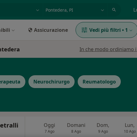
azione, medico, struttura
es: Roma
L
ibili
Assicurazione
Vedi più filtri
•
1
ontedera
In che modo ordiniamo i r
erapeuta
Neurochirurgo
Reumatologo
etralli
Oggi
Domani
Dom,
Lun,
7 Ago
8 Ago
9 Ago
10 Ago