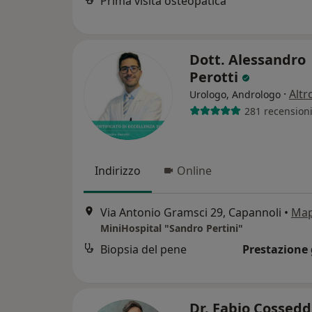
Prima visita osteopatica
Dott. Alessandro
Perotti
·
Altr
Urologo, Andrologo
281 recension
Indirizzo
Online
Via Antonio Gramsci 29, Capannoli
•
Ma
MiniHospital "Sandro Pertini"
Biopsia del pene
Prestazione 
Dr. Fabio Cossed