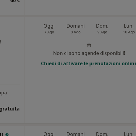
60 €
Oggi
Domani
Dom,
Lun,
7 Ago
8 Ago
9 Ago
10 Ago
o
i
Non ci sono agende disponibili!
Chiedi di attivare le prenotazioni onlin
ppa
gratuita
du
Oggi
Domani
Dom,
Lun,