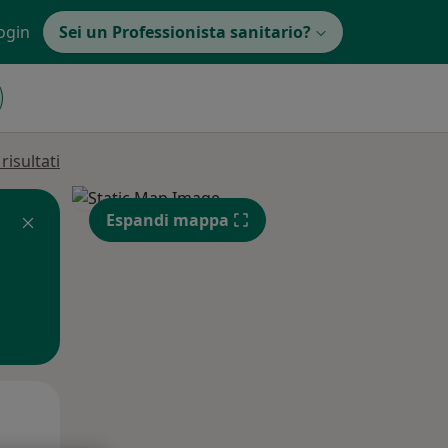
ogin
Sei un Professionista sanitario?
isultati
Espandi mappa
Mar,
Mer,
Gio,
11 Ago
12 Ago
13 Ago