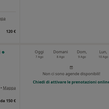
ppa
120 €
i
Oggi
Domani
Dom,
Lun,
7 Ago
8 Ago
9 Ago
10 Ago
i
Non ci sono agende disponibili!
Chiedi di attivare le prenotazioni onlin
•
Mappa
da 150 €