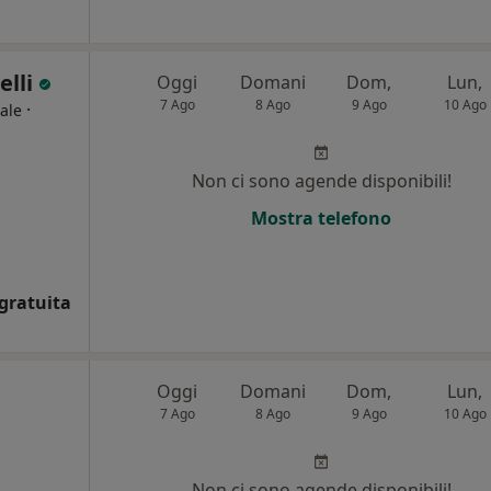
elli
Oggi
Domani
Dom,
Lun,
7 Ago
8 Ago
9 Ago
10 Ago
·
ale
i
Non ci sono agende disponibili!
Mostra telefono
gratuita
Oggi
Domani
Dom,
Lun,
7 Ago
8 Ago
9 Ago
10 Ago
Non ci sono agende disponibili!