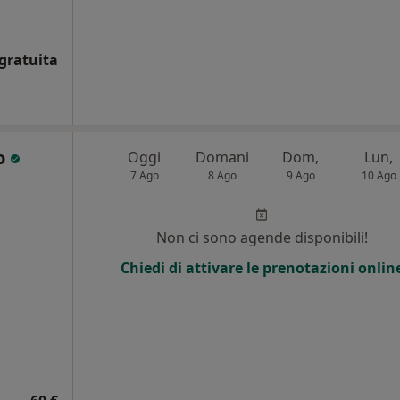
gratuita
ro
Oggi
Domani
Dom,
Lun,
7 Ago
8 Ago
9 Ago
10 Ago
i
Non ci sono agende disponibili!
Chiedi di attivare le prenotazioni onlin