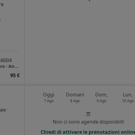
re
e
appa
Studio/Ambulatorio Croce Rossa di Pontedera - Anche colloquio con skype - Gradito contatto telefonico 1° colloquio
95 €
Oggi
Domani
Dom,
Lun,
7 Ago
8 Ago
9 Ago
10 Ago
·
ale
Non ci sono agende disponibili!
Chiedi di attivare le prenotazioni onlin