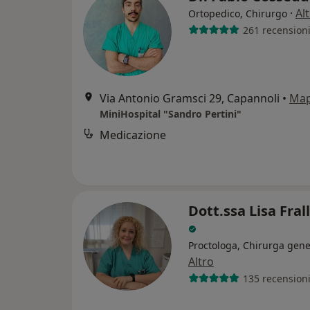
·
Al
Ortopedico, Chirurgo
261 recension
Via Antonio Gramsci 29, Capannoli
•
Ma
MiniHospital "Sandro Pertini"
Medicazione
Dott.ssa Lisa Fra
Proctologa, Chirurga gene
Altro
135 recension