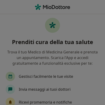
Men
Dolore • Cecina, LI
Filters
• 1
Mappa
Specialisti in trattamento Dolore a Cecina
Prenditi cura della tua salute
In che modo ordiniamo i risultati
Trova il tuo Medico di Medicina Generale e prenota
un appuntamento. Scarica l'App e accedi
Che specializzazione stai cercando?
gratuitamente a funzionalità esclusive per te:
Psicologo
Psicologo clinico
Medico di med
Gestisci facilmente le tue visite
Invia messaggi ai tuoi dottori
Ricevi promemoria e notifiche