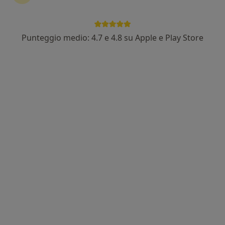
Punteggio medio: 4.7 e 4.8 su Apple e Play Store
Dott.ssa Eleonora Pellegrino
·
Altro
Psicologa, Psicologa clinica
8 recensioni
Indirizzo 1
Indirizzo 2
Indirizzo 3
Online
Via Armando Diaz, 3, Cecina
•
Mappa
Dott.ssa Eleonora Pellegrino Cecina
Consulenza psicologica
50 €
Questo dottore non ha ancora attivato le prenotazioni online presso questo indirizzo.
Chiedi di attivare le prenotazioni online