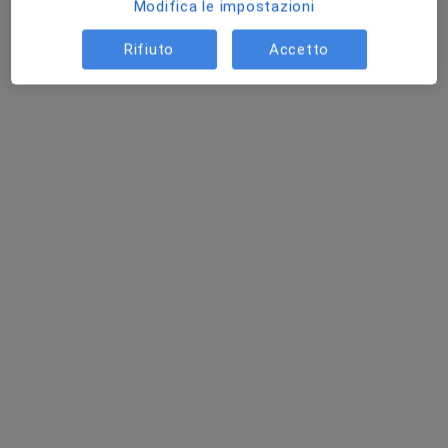
Modifica le impostazioni
Rifiuto
Accetto
Dott. Alessandro Perotti
·
Altro
Urologo, Andrologo
281 recensioni
Indirizzo
Online
Via Galileo Galilei, Cecina
•
Mappa
Istituto Enea- Centro Medico e Prevenzione
Biopsia del pene
Prestazione gratuita