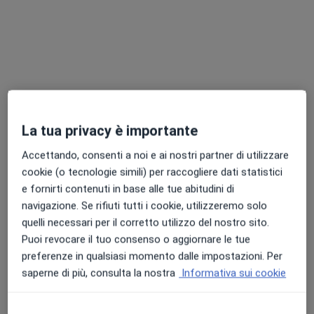
Dott.ssa Silvia Grazzini
·
Altro
Reumatologo
La tua privacy è importante
40 recensioni
Accettando, consenti a noi e ai nostri partner di utilizzare
Indirizzo
Online
cookie (o tecnologie simili) per raccogliere dati statistici
e fornirti contenuti in base alle tue abitudini di
navigazione. Se rifiuti tutti i cookie, utilizzeremo solo
Via Galileo Galilei, Cecina
•
Mappa
quelli necessari per il corretto utilizzo del nostro sito.
Istituto Enea- Centro Medico e Prevenzione
Puoi revocare il tuo consenso o aggiornare le tue
Prima visita reumatologica
da 120 €
preferenze in qualsiasi momento dalle impostazioni. Per
Questo dottore non ha ancora attivato le prenotazioni online presso questo indirizzo.
saperne di più, consulta la nostra
Informativa sui cookie
Chiedi di attivare le prenotazioni online