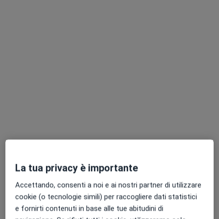
Dott. Mariano Amici
Medico di medicina generale, Chirurgo generale
7 recensioni
Via Hippolyte Adolphe Taine 35, Roma
•
Mappa
Studio Privato Dr. Mariano Amici
Prima Visita
150 €
Questo dottore non ha ancora attivato le prenotazioni online presso questo indirizzo.
Chiedi di attivare le prenotazioni online
La tua privacy è importante
Accettando, consenti a noi e ai nostri partner di utilizzare
cookie (o tecnologie simili) per raccogliere dati statistici
e fornirti contenuti in base alle tue abitudini di