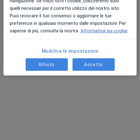
navigazione. Se rifiuti tutti i cookie, utilizzeremo solo
quelli necessari per il corretto utilizzo del nostro sito.
Puoi revocare il tuo consenso o aggiornare le tue
Nuovo profilo su MioDottore
preferenze in qualsiasi momento dalle impostazioni. Per
Dott. Christian Rambaldo
saperne di più, consulta la nostra
Informativa sui cookie
·
Altro
Osteopata
9 recensioni
Modifica le impostazioni
Osteopatia Muscolo-Scheletrica e Sportiva
Osteopata D.O
Rifiuto
Accetto
Trattamento del Dolore e Prevenzione Infortuni
Indirizzo
Online
Via dei Sette Metri, 1, Roma
•
Mappa
Visita a domicilio su Roma sud, Roma centro e Castelli romani
Prima visita osteopatica domiciliare
90 €
Questo dottore non ha ancora attivato le prenotazioni online presso questo indirizzo.