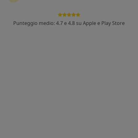
Punteggio medio: 4.7 e 4.8 su Apple e Play Store
Dr. Mattia Patruno
·
Altro
Chinesiologo, Posturologo
Via delle Sorgenti di Squarciarelli 28, Grottaferrata
•
Mappa
Allinea movement lab - Grottaferrata
Valutazione posturale
90 €
Questo dottore non ha ancora attivato le prenotazioni online presso questo indirizzo.
Chiedi di attivare le prenotazioni online