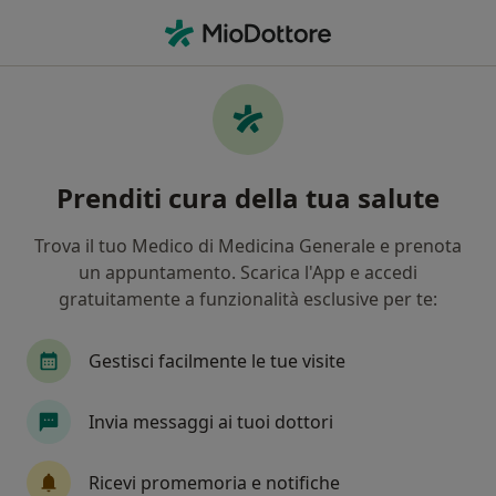
Men
Dolore Alla Spalla • Frascati, RM
Filters
• 1
Assicurazione
Map
Specialisti in trattamento Dolore alla spalla
Prenditi cura della tua salute
a Frascati
In che modo ordiniamo i risultati
Trova il tuo Medico di Medicina Generale e prenota
un appuntamento. Scarica l'App e accedi
gratuitamente a funzionalità esclusive per te:
Che specializzazione stai cercando?
Fisioterapista
Osteopata
Ortopedico
Gestisci facilmente le tue visite
Invia messaggi ai tuoi dottori
Ricevi promemoria e notifiche