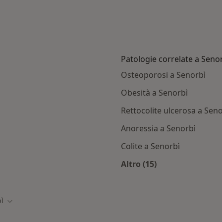
Patologie correlate a Seno
Osteoporosi a Senorbì
Obesità a Senorbì
Rettocolite ulcerosa a Sen
Anoressia a Senorbì
Colite a Senorbì
Altro (15)
norbì
Altro nella categoria
ì
à
Cambia città