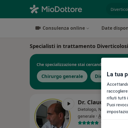
es. prest
Consulenza online
Date dispon
Specialisti in trattamento Diverticolos
Che specializzazione stai cercando?
La tua 
Chirurgo generale
Dietologo
Accettando,
raccogliere 
rifiuti tutt
Dr. Claudio Canal
Puoi revoca
Dietologo, Nutrizionista, 
impostazion
·
Altro
generale
123 recension