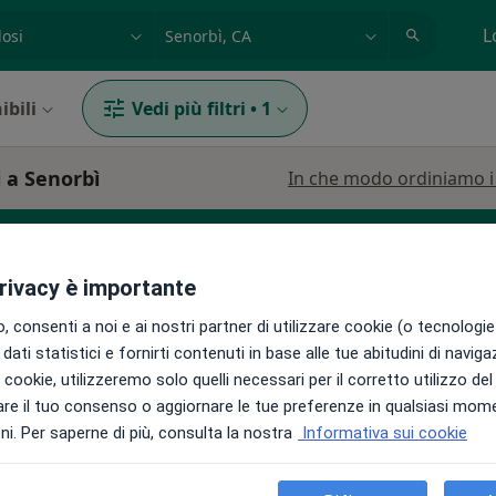
azione, medico, struttura
es: Roma
L
ibili
Vedi più filtri
•
1
i a Senorbì
In che modo ordiniamo i r
privacy è importante
Nutrizionista
 consenti a noi e ai nostri partner di utilizzare cookie (o tecnologie 
dati statistici e fornirti contenuti in base alle tue abitudini di navig
i i cookie, utilizzeremo solo quelli necessari per il corretto utilizzo de
is
Oggi
Domani
Ven,
Sab,
re il tuo consenso o aggiornare le tue preferenze in qualsiasi mom
5 Ago
6 Ago
7 Ago
8 Ago
Chirurgo
i. Per saperne di più, consulta la nostra
Informativa sui cookie
i
Non ci sono agende disponibili!