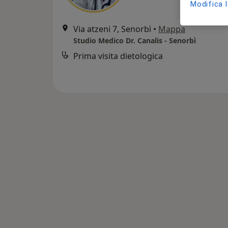
Modifica 
Via atzeni 7, Senorbì
•
Mappa
Studio Medico Dr. Canalis - Senorbì
Prima visita dietologica