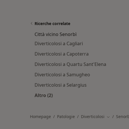
Ricerche correlate
Città vicino Senorbì
Diverticolosi a Cagliari
Diverticolosi a Capoterra
Diverticolosi a Quartu Sant'Elena
Diverticolosi a Samugheo
Diverticolosi a Selargius
Altro (2)
Altro nella categoria: Città vicino Se
Homepage
Patologie
Diverticolosi
Senorb
Cambia citt