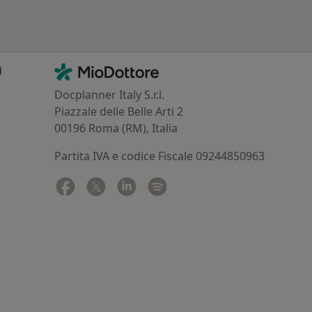
Contatti
MioDottore - Homepage
i
Docplanner Italy S.r.l.
Piazzale delle Belle Arti 2
00196 Roma (RM), Italia
Partita IVA e codice Fiscale 09244850963
Facebook
si apre in una nuova scheda
Twitter
si apre in una nuova scheda
Linkedin
si apre in una nuova scheda
Spotify
si apre in una nuova sched