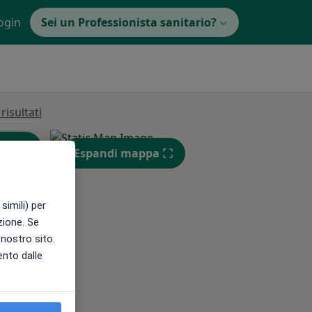
ogin
Sei un Professionista sanitario?
isultati
Espandi mappa
simili) per
azione. Se
l nostro sito.
Dom,
Lun,
Mar,
ento dalle
9 Ago
10 Ago
11 Ago