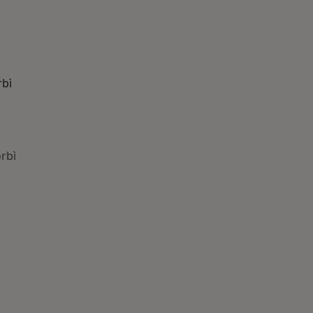
rbì
orbì
: Patologie correlate a Senorbì