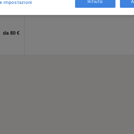
Rifiuto
A
le impostazioni
Chiedi di attivare le prenotazioni onlin
da 80 €