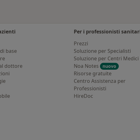
azienti
Per i professionisti sanitar
i
Prezzi
di base
Soluzione per Specialisti
ure
Soluzione per Centri Medici
al dottore
Noa Notes
nuovo
zioni
Risorse gratuite
gie
Centro Assistenza per
Professionisti
bile
HireDoc