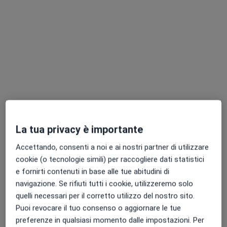
Dott.ssa Micaela Serbelloni
·
Altro
Chirurga generale, Chirurgo, Proctologa
197 recensioni
Via Giuseppe Verdi, 50, Corbetta
•
Mappa
La tua privacy è importante
Studio Medico Via Verdi Corbetta
Accettando, consenti a noi e ai nostri partner di utilizzare
Prima visita di chirurgia generale
da 120 €
cookie (o tecnologie simili) per raccogliere dati statistici
Questo dottore non ha ancora attivato le prenotazioni online presso questo indirizzo.
e fornirti contenuti in base alle tue abitudini di
navigazione. Se rifiuti tutti i cookie, utilizzeremo solo
Chiedi di attivare le prenotazioni online
quelli necessari per il corretto utilizzo del nostro sito.
Puoi revocare il tuo consenso o aggiornare le tue
preferenze in qualsiasi momento dalle impostazioni. Per