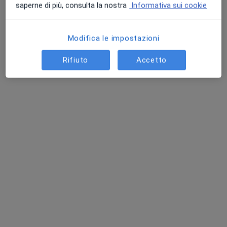
saperne di più, consulta la nostra
Informativa sui cookie
Modifica le impostazioni
Rifiuto
Accetto
Dott. Matteo Marconi
·
Altro
Chirurgo generale
5 recensioni
Via Santa Crescenzia, 1/5, Magenta
•
Mappa
Poliambulatorio Santa Crescenzia
Visita di chirurgia generale
Prezzo non disponibile
Questo dottore non ha ancora attivato le prenotazioni online presso questo indirizzo.
Chiedi di attivare le prenotazioni online