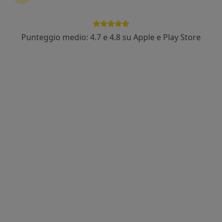
Punteggio medio: 4.7 e 4.8 su Apple e Play Store
Dott. Silvio Marco Scalambra
·
Altro
Chirurgo, Medico estetico, Chirurgo generale
1334 recensioni
Indirizzo 1
Indirizzo 2
Indirizzo 3
Online
Via Guglielmo Marconi 1, Sedriano
•
Mappa
CHIRURGIA BARIATRICA SEDRIANO
Ecografia addome completo
80 €
Questo dottore non ha ancora attivato le prenotazioni online presso questo indirizzo.
Chiedi di attivare le prenotazioni online