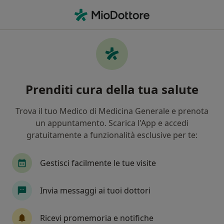
Men
Diverticolosi • Magenta, MI
Filters
• 1
Assicurazione
Map
Specialisti in trattamento Diverticolosi a
Prenditi cura della tua salute
Magenta
In che modo ordiniamo i risultati
Trova il tuo Medico di Medicina Generale e prenota
un appuntamento. Scarica l'App e accedi
gratuitamente a funzionalità esclusive per te:
Che specializzazione stai cercando?
Chirurgo generale
Chirurgo
Medico estet
Gestisci facilmente le tue visite
Invia messaggi ai tuoi dottori
Ricevi promemoria e notifiche