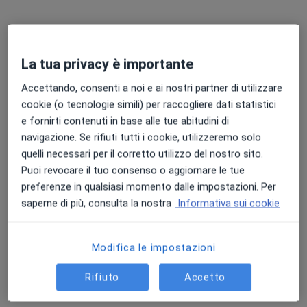
Chiedi di attivare le prenotazioni online
La tua privacy è importante
Accettando, consenti a noi e ai nostri partner di utilizzare
cookie (o tecnologie simili) per raccogliere dati statistici
e fornirti contenuti in base alle tue abitudini di
navigazione. Se rifiuti tutti i cookie, utilizzeremo solo
quelli necessari per il corretto utilizzo del nostro sito.
Dott.ssa Micaela Serbelloni
Puoi revocare il tuo consenso o aggiornare le tue
·
Altro
Chirurga generale, Chirurgo, Proctologa
preferenze in qualsiasi momento dalle impostazioni. Per
197 recensioni
saperne di più, consulta la nostra
Informativa sui cookie
Indirizzo 1
Indirizzo 2
Indirizzo 3
Modifica le impostazioni
Via Monterosso, 24, Gallarate
•
Mappa
Rifiuto
Accetto
Fisio Med Service - Gallarate
Prima visita di chirurgia generale
130 €