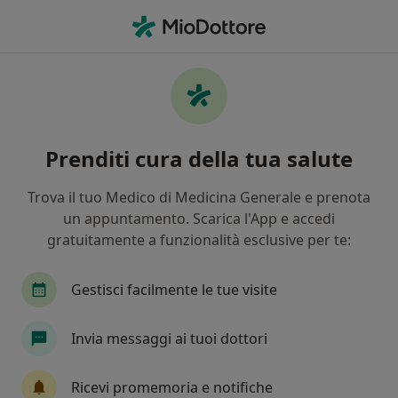
Men
Diverticolosi • Busto Arsizio, VA
Filters
• 1
Assicurazione
Map
Specialisti in trattamento Diverticolosi a
Prenditi cura della tua salute
Busto Arsizio
In che modo ordiniamo i risultati
Trova il tuo Medico di Medicina Generale e prenota
un appuntamento. Scarica l'App e accedi
gratuitamente a funzionalità esclusive per te:
Che specializzazione stai cercando?
Chirurgo generale
Proctologo
Gastroente
Gestisci facilmente le tue visite
Invia messaggi ai tuoi dottori
Ricevi promemoria e notifiche