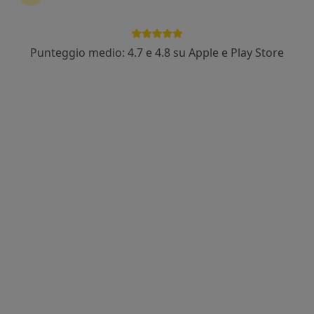
Punteggio medio: 4.7 e 4.8 su Apple e Play Store
Dott. Marco Nencioni
·
Altro
Chirurgo generale, Chirurgo
117 recensioni
Indirizzo 1
Indirizzo 2
Via Papa Giovanni Paolo II, Legnano
•
Mappa
Ospedale Legnano
Prima visita di chirurgia generale
125 €
Questo dottore non ha ancora attivato le prenotazioni online presso questo indirizzo.
Chiedi di attivare le prenotazioni online