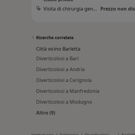
Visita di chirurgia generale
Prezzo non dis
Ricerche correlate
Città vicino Barletta
Diverticolosi a Bari
Diverticolosi a Andria
Diverticolosi a Cerignola
Diverticolosi a Manfredonia
Diverticolosi a Modugno
Altro (9)
Altro nella categoria: Città vicino Bar
Homepage
Patologie
Diverticolosi
Barlet