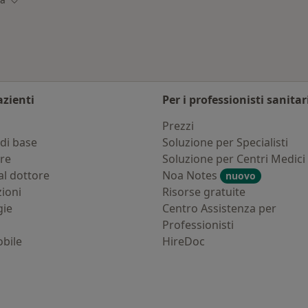
à
Cambia città
azienti
Per i professionisti sanitar
i
Prezzi
di base
Soluzione per Specialisti
ure
Soluzione per Centri Medici
al dottore
Noa Notes
nuovo
zioni
Risorse gratuite
gie
Centro Assistenza per
Professionisti
bile
HireDoc