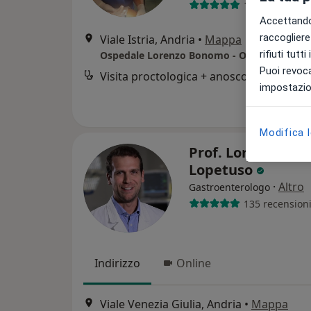
176 recension
Accettando,
raccogliere 
Viale Istria, Andria
•
Mappa
rifiuti tutt
Ospedale Lorenzo Bonomo - Ospedale Civil
Puoi revoca
Visita proctologica + anoscopia
impostazion
Modifica 
Prof. Loris Riccar
Lopetuso
·
Altro
Gastroenterologo
135 recension
Indirizzo
Online
Viale Venezia Giulia, Andria
•
Mappa