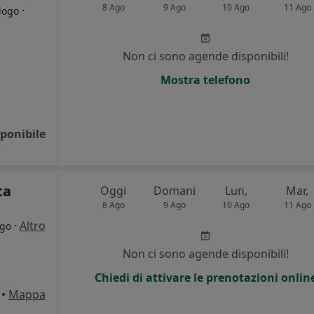
8 Ago
9 Ago
10 Ago
11 Ago
·
logo
i
Non ci sono agende disponibili!
Mostra telefono
ponibile
ta
Oggi
Domani
Lun,
Mar,
8 Ago
9 Ago
10 Ago
11 Ago
·
Altro
ogo
Non ci sono agende disponibili!
Chiedi di attivare le prenotazioni onlin
•
Mappa