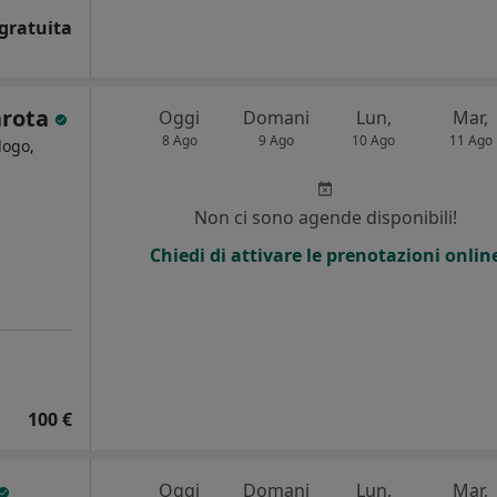
gratuita
arota
Oggi
Domani
Lun,
Mar,
8 Ago
9 Ago
10 Ago
11 Ago
logo,
Non ci sono agende disponibili!
Chiedi di attivare le prenotazioni onlin
100 €
Oggi
Domani
Lun,
Mar,