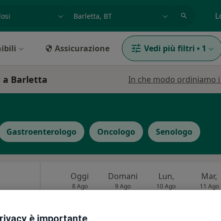
azione, medico, struttura
es: Roma
L
ibili
Assicurazione
Vedi più filtri
•
1
i a Barletta
In che modo ordiniamo i r
Gastroenterologo
Oncologo
Senologo
Oggi
Domani
Lun,
Mar,
8 Ago
9 Ago
10 Ago
11 Ago
·
logo
privacy è importante
Non ci sono agende disponibili!