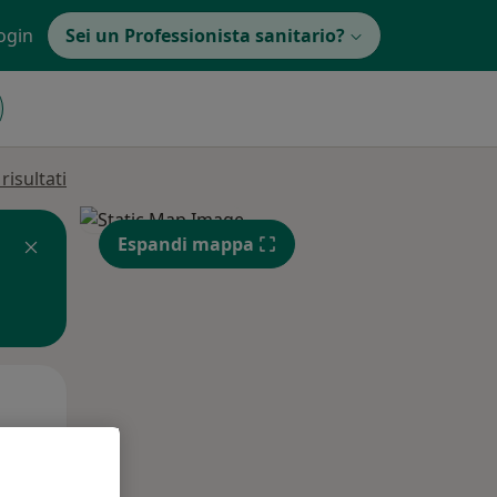
ogin
Sei un Professionista sanitario?
isultati
Espandi mappa
Mer,
Gio,
Ven,
12 Ago
13 Ago
14 Ago