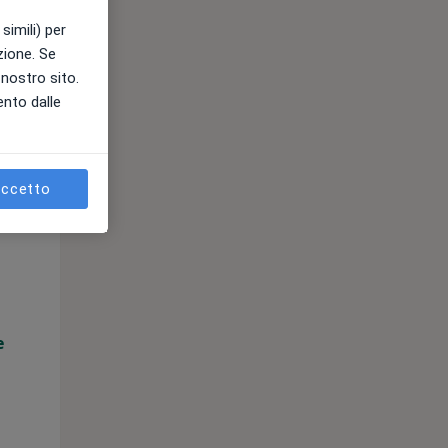
simili) per
e
azione. Se
l nostro sito.
ento dalle
ccetto
Mer,
Gio,
Ven,
12 Ago
13 Ago
14 Ago
e