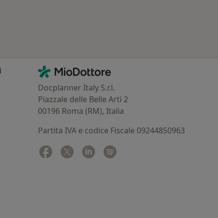
Contatti
MioDottore - Homepage
i
Docplanner Italy S.r.l.
Piazzale delle Belle Arti 2
00196 Roma (RM), Italia
Partita IVA e codice Fiscale 09244850963
Facebook
si apre in una nuova scheda
Twitter
si apre in una nuova scheda
Linkedin
si apre in una nuova scheda
Spotify
si apre in una nuova sched