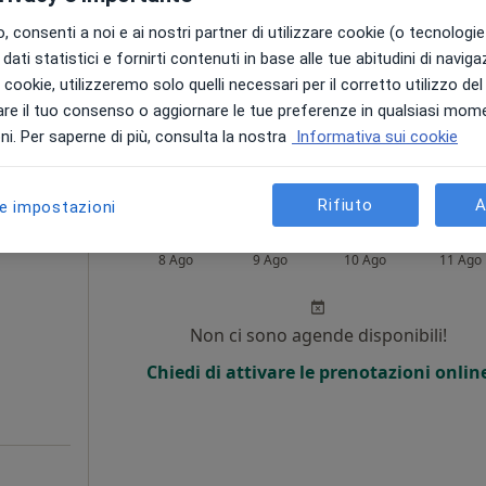
i
 consenti a noi e ai nostri partner di utilizzare cookie (o tecnologie 
Chiedi di attivare le prenotazioni onlin
dati statistici e fornirti contenuti in base alle tue abitudini di navig
i i cookie, utilizzeremo solo quelli necessari per il corretto utilizzo de
e
re il tuo consenso o aggiornare le tue preferenze in qualsiasi mom
da 130 €
i. Per saperne di più, consulta la nostra
Informativa sui cookie
Rifiuto
A
le impostazioni
do
Oggi
Domani
Lun,
Mar,
8 Ago
9 Ago
10 Ago
11 Ago
i
Non ci sono agende disponibili!
Chiedi di attivare le prenotazioni onlin