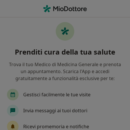
Men
Colangite • Barletta, BT
Filters
• 1
Assicurazione
Map
Specialisti in trattamento Colangite a
Prenditi cura della tua salute
Barletta
In che modo ordiniamo i risultati
Trova il tuo Medico di Medicina Generale e prenota
un appuntamento. Scarica l'App e accedi
gratuitamente a funzionalità esclusive per te:
Che specializzazione stai cercando?
Chirurgo generale
Proctologo
Internista
Gestisci facilmente le tue visite
Invia messaggi ai tuoi dottori
Ricevi promemoria e notifiche