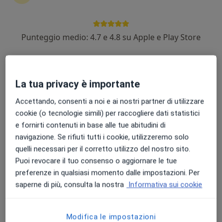
Punteggio medio: 4.7 e 4.8 su Apple e Play Store
Dott.ssa Arianna Corvasce
·
Altro
Chirurga generale, Proctologa
171 recensioni
La tua privacy è importante
Via Cavour 42, Barletta
•
Mappa
Accettando, consenti a noi e ai nostri partner di utilizzare
Studio medico Dr.ssa Arianna Corvasce
cookie (o tecnologie simili) per raccogliere dati statistici
Prima visita proctologica
150 €
e fornirti contenuti in base alle tue abitudini di
Questo dottore non ha ancora attivato le prenotazioni online presso questo indirizzo.
navigazione. Se rifiuti tutti i cookie, utilizzeremo solo
quelli necessari per il corretto utilizzo del nostro sito.
Chiedi di attivare le prenotazioni online
Puoi revocare il tuo consenso o aggiornare le tue
preferenze in qualsiasi momento dalle impostazioni. Per
saperne di più, consulta la nostra
Informativa sui cookie
Modifica le impostazioni