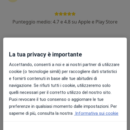
Punteggio medio: 4.7 e 4.8 su Apple e Play Store
Dott. Massimiliano Casati
Chirurgo generale
24 recensioni
La tua privacy è importante
Via G. M. Ferrario, 18/20, Agrate Brianza
•
Mappa
Eutherapy - Centro Medico Euterapico
Accettando, consenti a noi e ai nostri partner di utilizzare
Visita chirurgica
160 €
cookie (o tecnologie simili) per raccogliere dati statistici
Questo dottore non ha ancora attivato le prenotazioni online presso questo indirizzo.
e fornirti contenuti in base alle tue abitudini di
navigazione. Se rifiuti tutti i cookie, utilizzeremo solo
Chiedi di attivare le prenotazioni online
quelli necessari per il corretto utilizzo del nostro sito.
Puoi revocare il tuo consenso o aggiornare le tue
preferenze in qualsiasi momento dalle impostazioni. Per
saperne di più, consulta la nostra
Informativa sui cookie