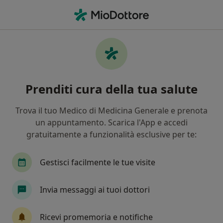
Men
Diverticolosi • Agrate Brianza, MB
Filters
• 1
Mappa
Specialisti in trattamento Diverticolosi a
Prenditi cura della tua salute
Agrate Brianza
In che modo ordiniamo i risultati
Trova il tuo Medico di Medicina Generale e prenota
un appuntamento. Scarica l'App e accedi
gratuitamente a funzionalità esclusive per te:
Che specializzazione stai cercando?
Urologo
Fisioterapista
Neurologo
Gi
Gestisci facilmente le tue visite
Invia messaggi ai tuoi dottori
Ricevi promemoria e notifiche