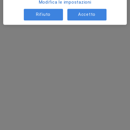
Modifica le impostazioni
Rifiuto
Accetto
Eutherapy - Centro Medico Euterapico
Centro Medico
·
Altro
Fisioterapista, Neurologo, Ginecologo
451 recensioni
Via G. M. Ferrario, 18/20, Agrate Brianza
•
Mappa
Eutherapy - Centro Medico Euterapico
Visita ortopedica di controllo
da 70 €
Mostra tutte le prestazioni
Dr. Pasquale Gifuni
Dott.ssa Laura
Castellano
Questo centro non ha nessun professionista con date disponibili