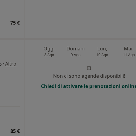
75 €
Oggi
Domani
Lun,
Mar,
8 Ago
9 Ago
10 Ago
11 Ago
·
Altro
o
Non ci sono agende disponibili!
Chiedi di attivare le prenotazioni onlin
85 €