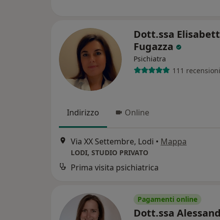
Dott.ssa Elisabet
Fugazza
Psichiatra
111 recension
Indirizzo
Online
Via XX Settembre, Lodi
•
Mappa
LODI, STUDIO PRIVATO
Prima visita psichiatrica
Pagamenti online
Dott.ssa Alessan