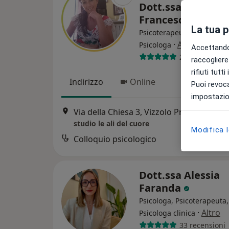
Dott.ssa Laura
Francesca Bamb
La tua 
Psicoterapeuta, Psicologa 
·
Altro
Psicologa
Accettando,
212 recension
raccogliere 
rifiuti tutt
Indirizzo
Online
Puoi revoca
impostazion
Via della Chiesa 3, Vizzolo Predabissi
•
M
studio le ali del cuore
Modifica 
Colloquio psicologico
Dott.ssa Alessia
Faranda
Psicologa, Psicoterapeuta,
·
Altro
Psicologa clinica
33 recensioni