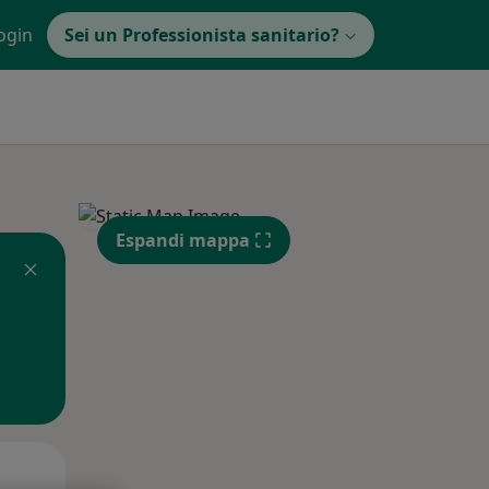
ogin
Sei un Professionista sanitario?
Espandi mappa
Mer,
Gio,
Ven,