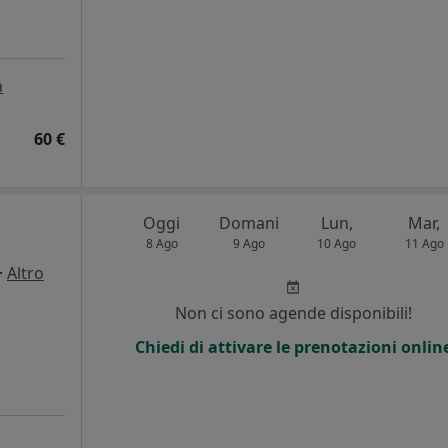
a
60 €
Oggi
Domani
Lun,
Mar,
8 Ago
9 Ago
10 Ago
11 Ago
·
Altro
Non ci sono agende disponibili!
Chiedi di attivare le prenotazioni onlin