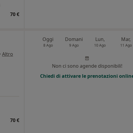
i
70 €
Oggi
Domani
Lun,
Mar,
8 Ago
9 Ago
10 Ago
11 Ago
·
Altro
Non ci sono agende disponibili!
Chiedi di attivare le prenotazioni onlin
70 €