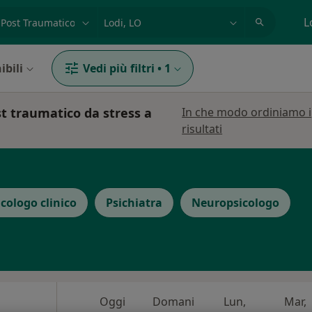
azione, medico, struttura
es: Roma
L
ibili
Vedi più filtri
•
1
st traumatico da stress a
In che modo ordiniamo i
risultati
icologo clinico
Psichiatra
Neuropsicologo
Oggi
Domani
Lun,
Mar,