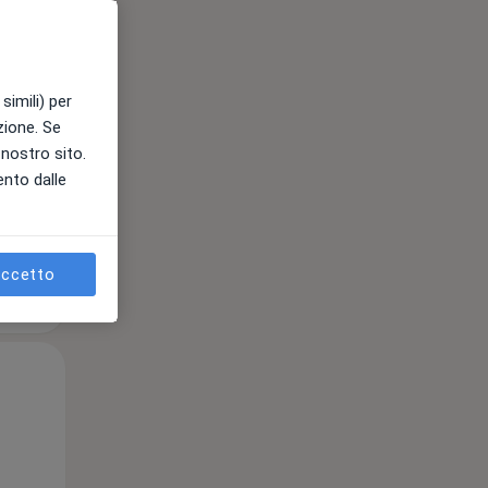
12 Ago
13 Ago
14 Ago
simili) per
e
azione. Se
l nostro sito.
ento dalle
ccetto
Mer,
Gio,
Ven,
12 Ago
13 Ago
14 Ago