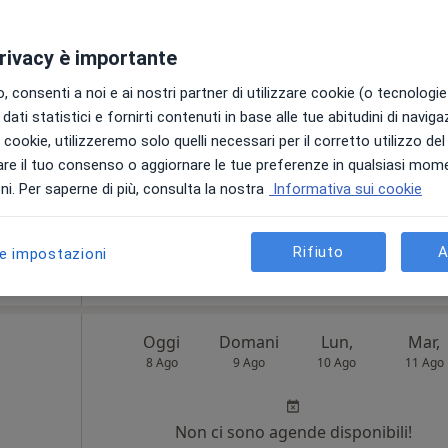
8 Ago
9 Ago
10 Ago
11 Ago
ara
privacy è importante
clinica,
Non ci sono agende disponibili!
 consenti a noi e ai nostri partner di utilizzare cookie (o tecnologie 
Chiedi di attivare le prenotazioni onlin
i
dati statistici e fornirti contenuti in base alle tue abitudini di navig
i i cookie, utilizzeremo solo quelli necessari per il corretto utilizzo de
re il tuo consenso o aggiornare le tue preferenze in qualsiasi mom
i. Per saperne di più, consulta la nostra
Informativa sui cookie
appa
Rifiuto
A
le impostazioni
66 €
Oggi
Domani
Lun,
Mar,
8 Ago
9 Ago
10 Ago
11 Ago
Non ci sono agende disponibili!