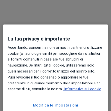
Chiedi di attivare le prenotazioni online
La tua privacy è importante
Accettando, consenti a noi e ai nostri partner di utilizzare
cookie (o tecnologie simili) per raccogliere dati statistici
Dott.ssa Rossella Ruggiero
e fornirti contenuti in base alle tue abitudini di
·
Altro
Psicologa, Psicologa clinica
navigazione. Se rifiuti tutti i cookie, utilizzeremo solo
13 recensioni
quelli necessari per il corretto utilizzo del nostro sito.
Puoi revocare il tuo consenso o aggiornare le tue
Indirizzo
Online
preferenze in qualsiasi momento dalle impostazioni. Per
saperne di più, consulta la nostra
Informativa sui cookie
Via Giovanni da Verrazzano 1, Treviglio
•
Mappa
Studio Ohana
Modifica le impostazioni
Colloquio psicologico
60 €