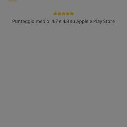
Punteggio medio: 4.7 e 4.8 su Apple e Play Store
Dott. Lorenzo Conforti
·
Altro
Psicologo clinico, Psicologo, Psicoterapeuta
10 recensioni
Indirizzo
Online
Via Benvenuto Cellini 35, Treviglio
•
Mappa
Incontro - Spazio di Psicologia e Psicoterapia Treviglio
Colloquio psicologico
da 60 €
Questo dottore non ha ancora attivato le prenotazioni online presso questo indirizzo.
Chiedi di attivare le prenotazioni online