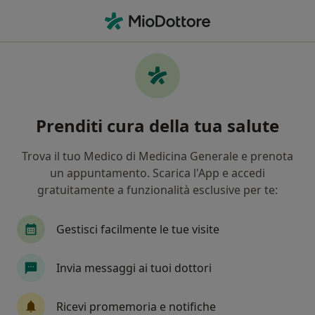
Men
Disturbo Ossessivocompulsivo • Treviglio, BG
Filters
• 1
Mappa
Specialisti in trattamento Disturbo
Prenditi cura della tua salute
ossessivocompulsivo a Treviglio
In che modo ordiniamo i risultati
Trova il tuo Medico di Medicina Generale e prenota
un appuntamento. Scarica l'App e accedi
gratuitamente a funzionalità esclusive per te:
Che specializzazione stai cercando?
Psicologo
Psicologo clinico
Psicoterapeut
Gestisci facilmente le tue visite
Invia messaggi ai tuoi dottori
Ricevi promemoria e notifiche