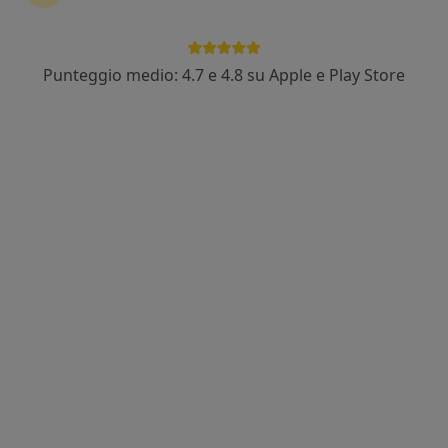
Punteggio medio: 4.7 e 4.8 su Apple e Play Store
Dott. Mauro Manieri
·
Altro
Psicologo, Sessuologo, Psicoterapeuta
77 recensioni
Indirizzo
Online
Corso Savona 134, Asti
•
Mappa
Dott. Mauro Manieri Psicologo Sessuologo Asti
Colloquio psicologico
Prezzo non disponibile
Questo dottore non ha ancora attivato le prenotazioni online presso questo indirizzo.
Chiedi di attivare le prenotazioni online