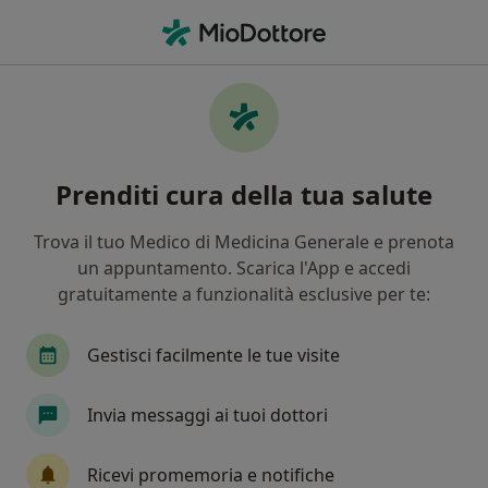
Men
Disturbo Di Personalità • Asti, AT
Filters
• 1
Assicurazione
Map
Specialisti in trattamento Disturbo di
Prenditi cura della tua salute
personalità a Asti
In che modo ordiniamo i risultati
Trova il tuo Medico di Medicina Generale e prenota
un appuntamento. Scarica l'App e accedi
gratuitamente a funzionalità esclusive per te:
Che specializzazione stai cercando?
Psicologo
Psicoterapeuta
Sessuologo
Gestisci facilmente le tue visite
Invia messaggi ai tuoi dottori
Ricevi promemoria e notifiche