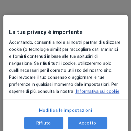
Chiedi di attivare le prenotazioni online
La tua privacy è importante
Accettando, consenti a noi e ai nostri partner di utilizzare
cookie (o tecnologie simili) per raccogliere dati statistici
e fornirti contenuti in base alle tue abitudini di
navigazione. Se rifiuti tutti i cookie, utilizzeremo solo
Dott.ssa Marella Colombardo
quelli necessari per il corretto utilizzo del nostro sito.
·
Altro
Psicologa, Psicologa clinica
Puoi revocare il tuo consenso o aggiornare le tue
7 recensioni
preferenze in qualsiasi momento dalle impostazioni. Per
saperne di più, consulta la nostra
Informativa sui cookie
Indirizzo
Online
Modifica le impostazioni
Via Pelletta, 15, Asti
•
Mappa
Studio Chèirōn
Rifiuto
Accetto
Colloquio psicologico clinico
75 €