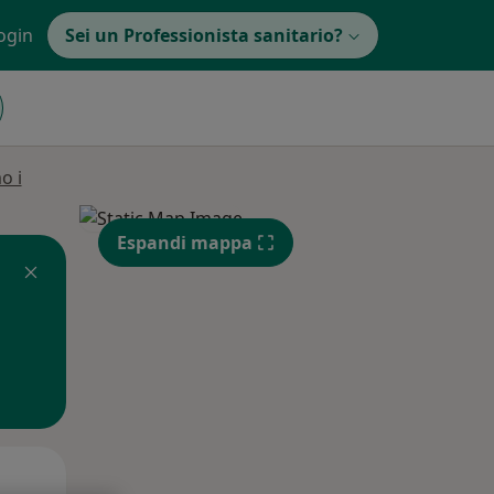
ogin
Sei un Professionista sanitario?
o i
Espandi mappa
Mar,
Mer,
Gio,