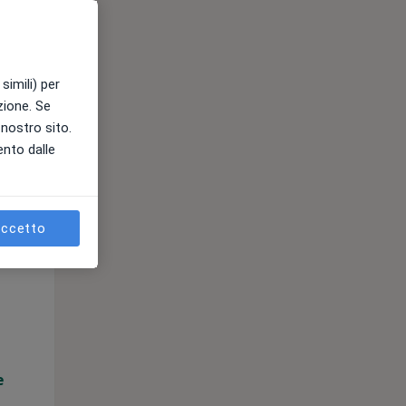
11 Ago
12 Ago
13 Ago
simili) per
e
azione. Se
l nostro sito.
ento dalle
ccetto
Mar,
Mer,
Gio,
11 Ago
12 Ago
13 Ago
e