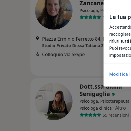
Zancaner
Psicologa, Psicologa clinic
La tua 
18 recensioni
Accettando,
raccogliere 
Piazza Erminio Ferretto 84, Mestre
•
Ma
rifiuti tutt
Studio Privato Dr.ssa Tatiana Zancaner
Puoi revoca
Colloquio via Skype
impostazion
Modifica 
Dott.ssa Giulia
Senigaglia
Psicologa, Psicoterapeuta,
·
Altro
Psicologa clinica
55 recensioni