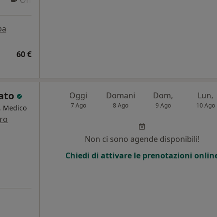
Online
pa
60 €
lato
Oggi
Domani
Dom,
Lun,
7 Ago
8 Ago
9 Ago
10 Ago
a, Medico
tro
i
Non ci sono agende disponibili!
Chiedi di attivare le prenotazioni onlin