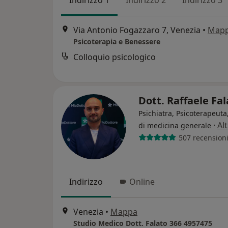
Indirizzo 1
Indirizzo 2
Indirizzo 3
Via Antonio Fogazzaro 7, Venezia
•
Map
Psicoterapia e Benessere
Colloquio psicologico
Dott. Raffaele Fa
Psichiatra, Psicoterapeut
·
Al
di medicina generale
507 recension
Indirizzo
Online
Venezia
•
Mappa
Studio Medico Dott. Falato 366 4957475