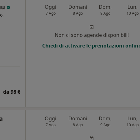
iu
Oggi
Domani
Dom,
Lun,
7 Ago
8 Ago
9 Ago
10 Ago
o,
i
Non ci sono agende disponibili!
Chiedi di attivare le prenotazioni onlin
da 98 €
a
Oggi
Domani
Dom,
Lun,
7 Ago
8 Ago
9 Ago
10 Ago