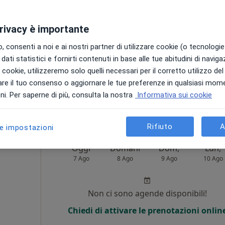
7 Ago
8 Ago
9 Ago
10 Ago
a
privacy è importante
Non ci sono agende disponibili!
 consenti a noi e ai nostri partner di utilizzare cookie (o tecnologie 
Chiedi di attivare le prenotazioni onlin
dati statistici e fornirti contenuti in base alle tue abitudini di navig
ppa
i i cookie, utilizzeremo solo quelli necessari per il corretto utilizzo de
re il tuo consenso o aggiornare le tue preferenze in qualsiasi mom
60 €
i. Per saperne di più, consulta la nostra
Informativa sui cookie
Rifiuto
A
le impostazioni
Oggi
Domani
Dom,
Lun,
7 Ago
8 Ago
9 Ago
10 Ago
Non ci sono agende disponibili!
Chiedi di attivare le prenotazioni onlin