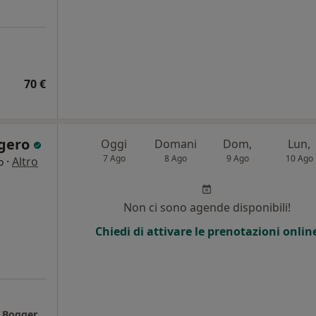
70 €
ggero
Oggi
Domani
Dom,
Lun,
7 Ago
8 Ago
9 Ago
10 Ago
·
Altro
o
i
Non ci sono agende disponibili!
Chiedi di attivare le prenotazioni onlin
Studio di Psicologia Online del Dott. Andrea Boggero a Venezia