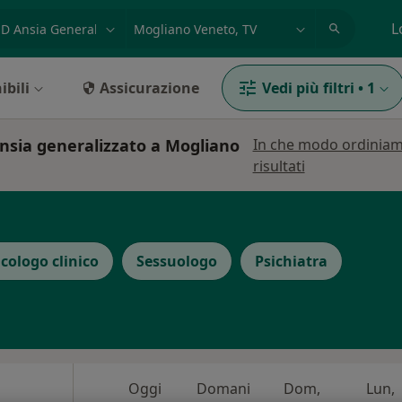
azione, medico, struttura
es: Roma
L
ibili
Assicurazione
Vedi più filtri
•
1
ansia generalizzato a Mogliano
In che modo ordiniam
risultati
icologo clinico
Sessuologo
Psichiatra
Oggi
Domani
Dom,
Lun,