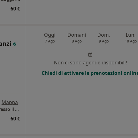
60 €
Oggi
Domani
Dom,
Lun,
7 Ago
8 Ago
9 Ago
10 Ago
vanzi
Non ci sono agende disponibili!
Chiedi di attivare le prenotazioni onlin
•
Mappa
Studio privato della dott.ssa Elena Avanzi presso il proprio studio di Psicoterapia
60 €