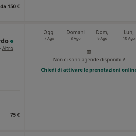
da 150 €
Oggi
Domani
Dom,
Lun,
7 Ago
8 Ago
9 Ago
10 Ago
ardo
·
Altro
Non ci sono agende disponibili!
Chiedi di attivare le prenotazioni onlin
75 €