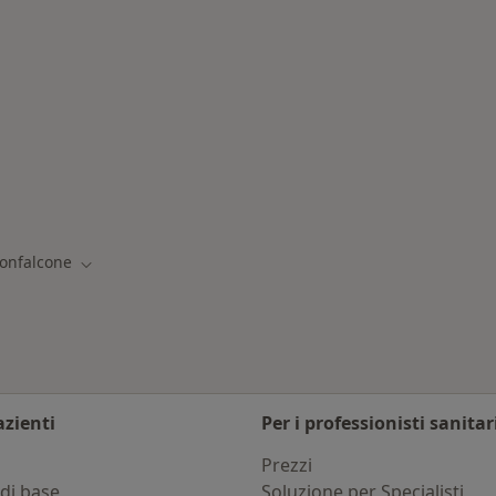
onfalcone
onfalcone
 città
Cambia città
azienti
Per i professionisti sanitar
i
Prezzi
di base
Soluzione per Specialisti