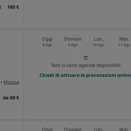
t
160 €
Oggi
Domani
Lun,
Mar,
8 Ago
9 Ago
10 Ago
11 Ago
Non ci sono agende disponibili!
Chiedi di attivare le prenotazioni onlin
•
Mappa
da 60 €
Oggi
Domani
Lun,
Mar,