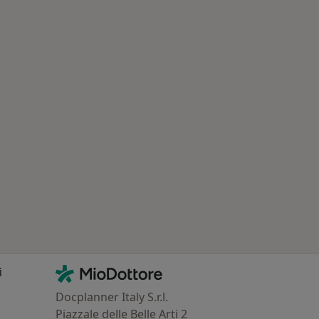
Contatti
MioDottore - Homepage
i
Docplanner Italy S.r.l.
Piazzale delle Belle Arti 2