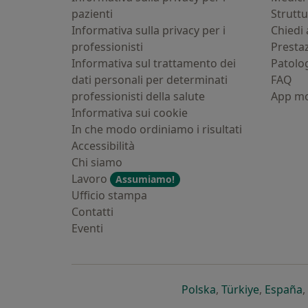
pazienti
Strutt
Informativa sulla privacy per i
Chiedi 
professionisti
Presta
Informativa sul trattamento dei
Patolo
dati personali per determinati
FAQ
professionisti della salute
App mo
Informativa sui cookie
In che modo ordiniamo i risultati
Accessibilità
Chi siamo
Lavoro
Assumiamo!
Ufficio stampa
Contatti
Eventi
si apre in una nu
si apre i
s
Polska
,
Türkiye
,
España
,