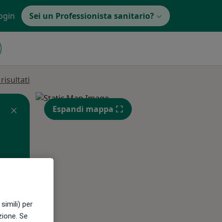
ogin
Sei un Professionista sanitario?
isultati
Espandi mappa
Mer,
Gio,
Ven,
simili) per
12 Ago
13 Ago
14 Ago
azione. Se