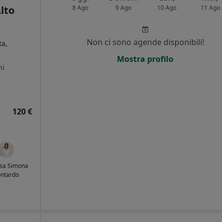
Alto
8 Ago
9 Ago
10 Ago
11 Ago
Non ci sono agende disponibili!
ta,
Mostra profilo
ni
120 €
ssa Simona
ntardo