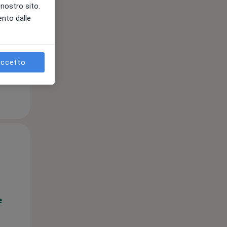
l nostro sito.
ento dalle
e
ccetto
Mer,
Gio,
Ven,
12 Ago
13 Ago
14 Ago
e