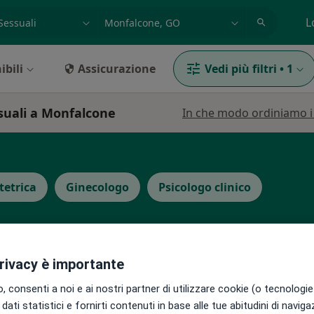
azione, medico, struttura
es: Roma
L
ibili
Assicurazione
Vedi più filtri
•
1
ssuali a Monfalcone
In che modo ordiniamo i r
tetrica
Ginecologo
Psicologo clinico
privacy è importante
mazzi
Oggi
Domani
Lun,
Mar,
 consenti a noi e ai nostri partner di utilizzare cookie (o tecnologie 
8 Ago
9 Ago
10 Ago
11 Ago
dati statistici e fornirti contenuti in base alle tue abitudini di navig