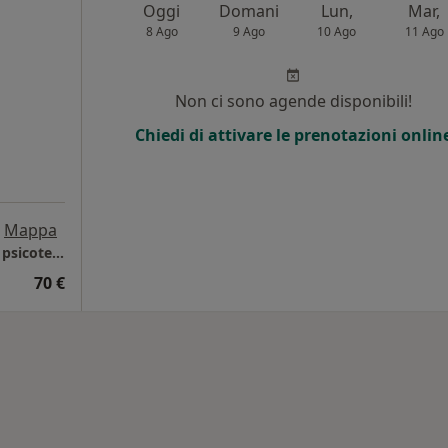
Oggi
Domani
Lun,
Mar,
8 Ago
9 Ago
10 Ago
11 Ago
Non ci sono agende disponibili!
Chiedi di attivare le prenotazioni onlin
Mappa
Ronchi dei Legionari - Studio di psicologia e psicoterapia psicoanalitica
70 €