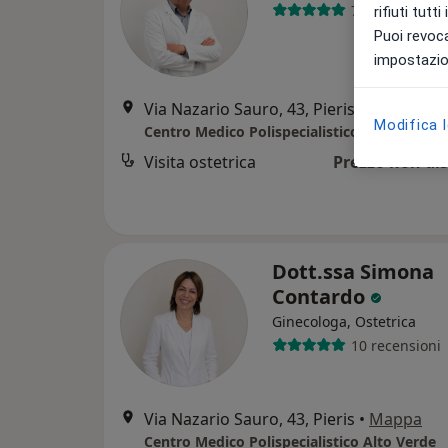
72 recensioni
rifiuti tutt
Puoi revoca
impostazion
Via Nazario Sauro, 43, Pieris
•
Mappa
Modifica 
Centro Medico Polispecialistico Alto Verde
Visita ostetrica
Prezzo non dis
Dott.ssa Simona
Contardo
Ginecologa, Ostetrica
10 recensioni
Via Nazario Sauro, 43, Pieris
•
Mappa
Centro Medico Polispecialistico Alto Verde