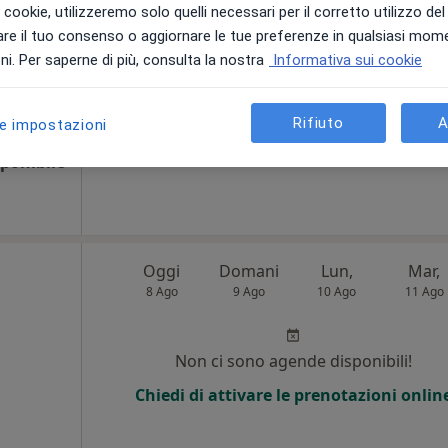
i i cookie, utilizzeremo solo quelli necessari per il corretto utilizzo de
re il tuo consenso o aggiornare le tue preferenze in qualsiasi mom
Non ci sono agende disponibili!
i. Per saperne di più, consulta la nostra
Informativa sui cookie
Chiedi di attivare le prenotazioni onlin
Rifiuto
A
le impostazioni
ponibile
Oggi
Domani
Lun,
Mar,
8 Ago
9 Ago
10 Ago
11 Ago
Non ci sono agende disponibili!
Chiedi di attivare le prenotazioni onlin