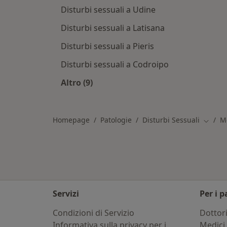
Disturbi sessuali a Udine
Disturbi sessuali a Latisana
Disturbi sessuali a Pieris
Disturbi sessuali a Codroipo
Altro (9)
Altro nella categoria: Città vicino M
Homepage
Patologie
Disturbi Sessuali
M
Cambia
Servizi
Per i p
Condizioni di Servizio
Dottor
Informativa sulla privacy per i
Medici 