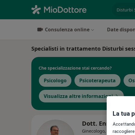
es. prest
Consulenza online
Date dispon
Specialisti in trattamento Disturbi se
Che specializzazione stai cercando?
Psicologo
Psicoterapeuta
Os
Visualizza altre informazioni
La tua 
Dott. Ennio Coco
Accettando,
Ginecologo, Ostetrica
raccogliere 