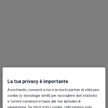
Chiedi di attivare le prenotazioni online
Dott. Luca Ballan
·
Altro
Psichiatra, Psicoterapeuta
31 recensioni
La tua privacy è importante
Indirizzo
Online
Accettando, consenti a noi e ai nostri partner di utilizzare
cookie (o tecnologie simili) per raccogliere dati statistici
Piazza Europa Unita, 5, Castelfranco Veneto
•
Mappa
e fornirti contenuti in base alle tue abitudini di
Studio privato Dott. Ballan Luca
navigazione. Se rifiuti tutti i cookie, utilizzeremo solo