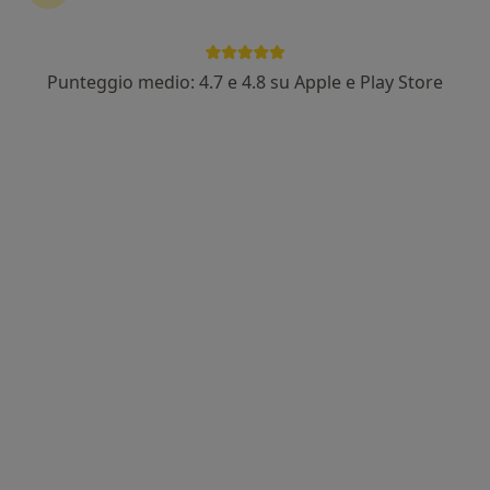
Punteggio medio: 4.7 e 4.8 su Apple e Play Store
Pagamenti online
Dott. Giacomo Bertazzoni
·
Altro
Psicologo
11 recensioni
Indirizzo
Online
Via Sant'Anna, 25, Camposampiero
•
Mappa
Studio Delfi
Colloquio psicologico
60 €
Questo dottore non ha ancora attivato le prenotazioni online presso questo indirizzo.
Chiedi di attivare le prenotazioni online