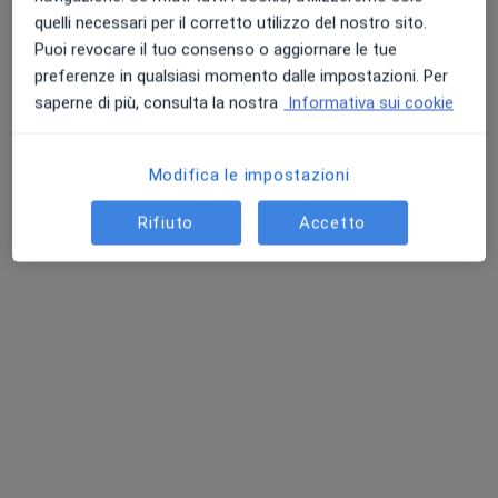
quelli necessari per il corretto utilizzo del nostro sito.
Colloquio psicologico
60 €
Puoi revocare il tuo consenso o aggiornare le tue
Questo dottore non ha ancora attivato le prenotazioni online presso questo indirizzo.
preferenze in qualsiasi momento dalle impostazioni. Per
saperne di più, consulta la nostra
Informativa sui cookie
Chiedi di attivare le prenotazioni online
Modifica le impostazioni
Rifiuto
Accetto
Pagamenti online
Dott.ssa Giulia Santacà
·
Altro
Psicologa, Psicologa clinica
14 recensioni