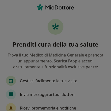
Men
Disturbi Psicosomatici • Castelfranco Veneto, TV
Filters
• 1
Assicurazione
Map
Specialisti in trattamento Disturbi
Prenditi cura della tua salute
psicosomatici a Castelfranco Veneto
In che modo ordiniamo i risultati
Trova il tuo Medico di Medicina Generale e prenota
un appuntamento. Scarica l'App e accedi
gratuitamente a funzionalità esclusive per te:
Che specializzazione stai cercando?
Psicologo
Psicoterapeuta
Psicologo clinic
Gestisci facilmente le tue visite
Invia messaggi ai tuoi dottori
Ricevi promemoria e notifiche